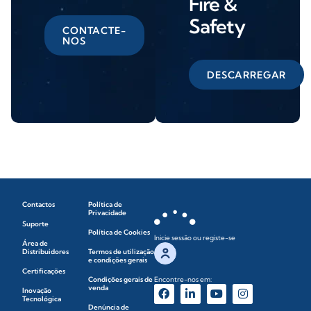
Fire &
Safety
CONTACTE-
NOS
DESCARREGAR
Contactos
Política de
Privacidade
Suporte
Política de Cookies
Inicie sessão ou registe-se
Área de
Distribuidores
Termos de utilização
e condições gerais
Certificações
Condições gerais de
Encontre-nos em:
venda
Inovação
Tecnológica
Denúncia de