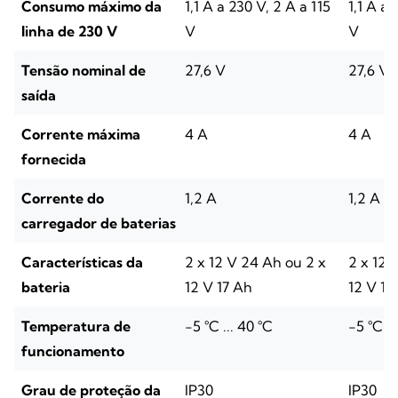
Consumo máximo da
1,1 A a 230 V, 2 A a 115
1,1 A a 
linha de 230 V
V
V
Tensão nominal de
27,6 V
27,6 V
saída
Corrente máxima
4 A
4 A
fornecida
Corrente do
1,2 A
1,2 A
carregador de baterias
Características da
2 x 12 V 24 Ah ou 2 x
2 x 12 
bateria
12 V 17 Ah
12 V 17
Temperatura de
-5 °C ... 40 °C
-5 °C ..
funcionamento
Grau de proteção da
IP30
IP30