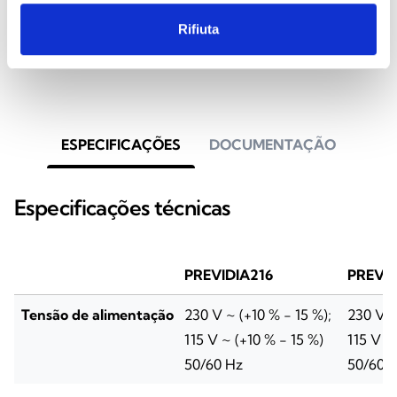
com 2 laços expansíveis até 15, cor
Rifiuta
vermelha
ESPECIFICAÇÕES
DOCUMENTAÇÃO
Especificações técnicas
PREVIDIA216
PREVID
Tensão de alimentação
230 V ~ (+10 % - 15 %);
230 V ~
115 V ~ (+10 % - 15 %)
115 V ~
50/60 Hz
50/60 