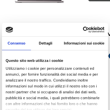
Previdia/STUDIO
Módulos FP
Consenso
Dettagli
Informazioni sui cookie
Software de programação e controlo
Módulos frontais
para centrais da série Previdia
ABRIR LIGAÇÃO
s
Questo sito web utilizza i cookie
ABRIR LIGAÇÃO
south_east
Utilizziamo i cookie per personalizzare contenuti ed
annunci, per fornire funzionalità dei social media e per
analizzare il nostro traffico. Condividiamo inoltre
arrow_back
arrow_forward
informazioni sul modo in cui utilizzi il nostro sito con i
nostri partner che si occupano di analisi dei dati web,
pubblicità e social media, i quali potrebbero combinarle
con altre informazioni che hai fornito loro o che hanno
Este produto está disponível nas seguintes
raccolto dal tuo utilizzo dei loro servizi.