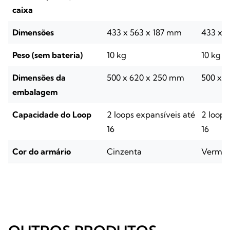
caixa
Dimensões
433 x 563 x 187 mm
433 x 
Peso (sem bateria)
10 kg
10 kg
Dimensões da
500 x 620 x 250 mm
500 x 
embalagem
Capacidade do Loop
2 loops expansíveis até
2 loops
16
16
Cor do armário
Cinzenta
Vermel