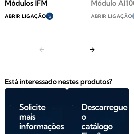
Módulos IFM
Módulo AI1
ABRIR LIGAÇÃO
south_east
ABRIR LIGAÇÃO
s
arrow_back
arrow_forward
Está interessado nestes produtos?
Solicite
Descarregue
mais
o
informações
catálogo