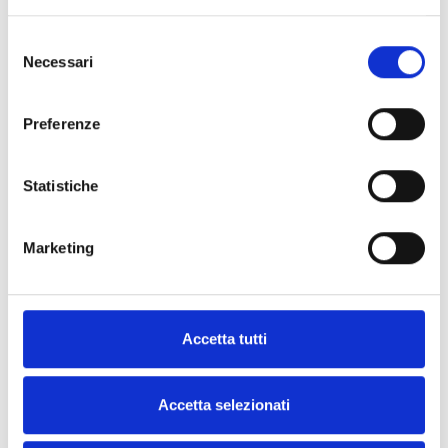
versões
Selezione
Necessari
del
consenso
Preferenze
SmartLetUSee/LCD-Lite
Painel de controlo remoto com
Statistiche
ecrã LCD
Marketing
Accetta tutti
Accetta selezionati
OUTROS PRODUTOS