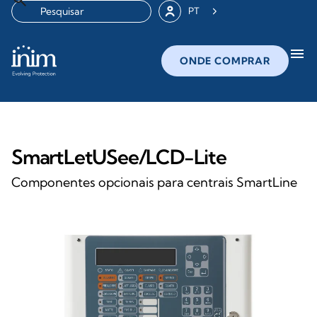
PT
menu
ONDE COMPRAR
SmartLetUSee/LCD-Lite
Componentes opcionais para centrais SmartLine