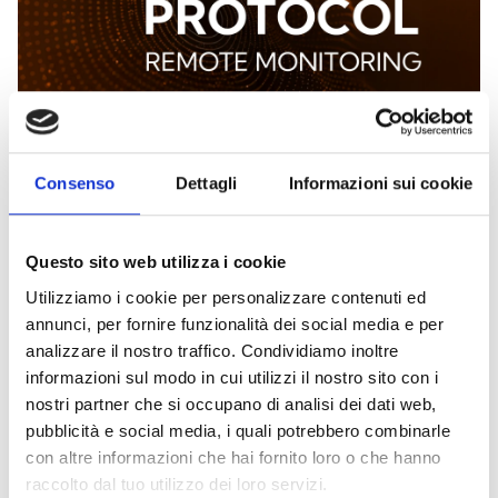
Comunicação segura e estável
Consenso
Dettagli
Informazioni sui cookie
Graças à implementação do protocolo SIA-IP,
garante uma comunicação segura e estável,
permitindo a monitorização e a gestão do sistema
Questo sito web utilizza i cookie
mesmo a partir de locais remotos, com uma
Utilizziamo i cookie per personalizzare contenuti ed
poupança significativa de tempo e recursos para
annunci, per fornire funzionalità dei social media e per
os instaladores e técnicos de manutenção.
analizzare il nostro traffico. Condividiamo inoltre
informazioni sul modo in cui utilizzi il nostro sito con i
nostri partner che si occupano di analisi dei dati web,
pubblicità e social media, i quali potrebbero combinarle
con altre informazioni che hai fornito loro o che hanno
raccolto dal tuo utilizzo dei loro servizi.
Este produto está disponível nas seguintes