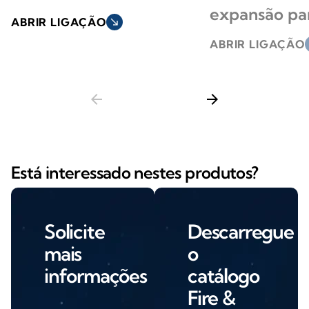
expansão par
ABRIR LIGAÇÃO
south_east
ABRIR LIGAÇÃO
s
arrow_back
arrow_forward
Está interessado nestes produtos?
Solicite
Descarregue
mais
o
informações
catálogo
Fire &