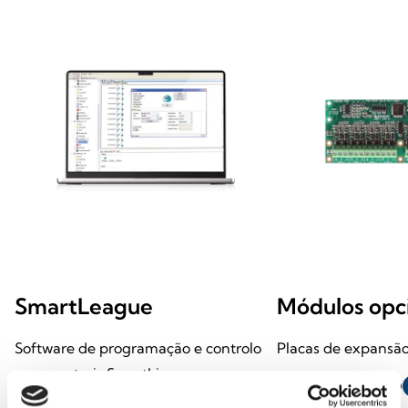
SmartLeague
Módulos opc
Software de programação e controlo
Placas de expansão
para centrais SmartLine
ABRIR LIGAÇÃO
s