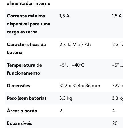
alimentador interno
Corrente máxima
1,5 A
1,5 A
disponível para uma
carga externa
Características da
2 x 12 V a 7 Ah
2 x 12 
bateria
Temperatura de
-5° ... +40°C
-5° ... 
funcionamento
Dimensões
322 x 324 x 86 mm
322 x 
Peso (sem bateria)
3,3 kg
3,3 kg
Áreas a bordo
2
4
Expansíveis
20