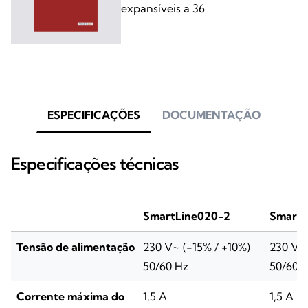
expansíveis a 36
ESPECIFICAÇÕES
DOCUMENTAÇÃO
Especificações técnicas
SmartLine020-2
SmartL
Tensão de alimentação
230 V~ (-15% / +10%)
230 V~ 
50/60 Hz
50/60 
Corrente máxima do
1,5 A
1,5 A