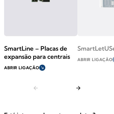
SmartLine – Placas de
SmartLetUS
expansão para centrais
ABRIR LIGAÇÃO
s
ABRIR LIGAÇÃO
south_east
arrow_back
arrow_forward