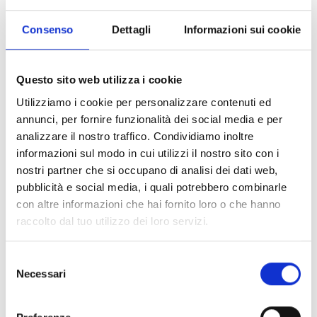
ABRIR LIGAÇÃO
south_east
Consenso
Dettagli
Informazioni sui cookie
arrow_back
arrow_forward
Questo sito web utilizza i cookie
Utilizziamo i cookie per personalizzare contenuti ed
annunci, per fornire funzionalità dei social media e per
Este produto está disponível nas seguintes
analizzare il nostro traffico. Condividiamo inoltre
versões
informazioni sul modo in cui utilizzi il nostro sito con i
nostri partner che si occupano di analisi dei dati web,
pubblicità e social media, i quali potrebbero combinarle
con altre informazioni che hai fornito loro o che hanno
raccolto dal tuo utilizzo dei loro servizi.
SmartLine020-2
Central convencional de 2 zonas
Selezione
Necessari
del
não expansíveis
consenso