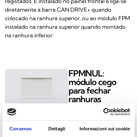
registados. É instalado no painel frontal e liga‑se
diretamente à barra CAN DRIVE+ quando
colocado na ranhura superior, ou ao módulo FPM
instalado na ranhura superior quando montado
na ranhura inferior.
FPMNUL:
módulo cego
para fechar
ranhuras
O módulo FPMNUL é um
módulo cego concebido
para fechar de forma
Consenso
Dettagli
Informazioni sui cookie
organizada e segura as