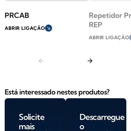
PRCAB
Repetidor Pr
REP
ABRIR LIGAÇÃO
south_east
ABRIR LIGAÇÃO
s
arrow_back
arrow_forward
Está interessado nestes produtos?
Solicite
Descarregue
mais
o