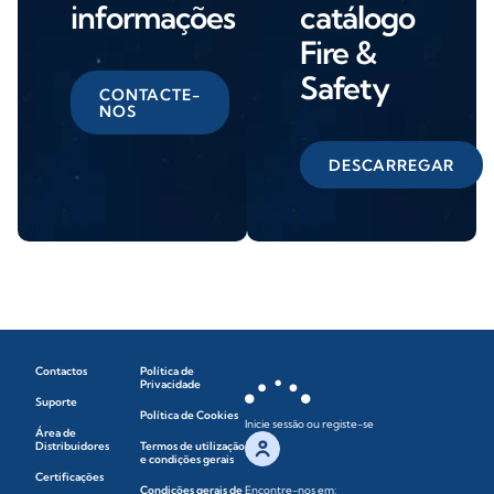
informações
catálogo
Fire &
Safety
CONTACTE-
NOS
DESCARREGAR
Contactos
Política de
Privacidade
Suporte
Política de Cookies
Inicie sessão ou registe-se
Área de
Distribuidores
Termos de utilização
e condições gerais
Certificações
Condições gerais de
Encontre-nos em: