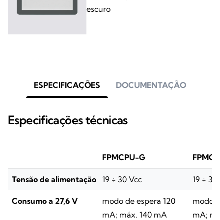
escuro
ESPECIFICAÇÕES
DOCUMENTAÇÃO
Especificações técnicas
FPMCPU-G
FPMCP
Tensão de alimentação
19 ÷ 30 Vcc
19 ÷ 30
Consumo a 27,6 V
modo de espera 120
modo d
mA; máx. 140 mA
mA; má