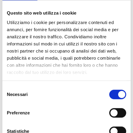
ranhuras não utilizadas
Questo sito web utilizza i cookie
nas portas dos armários
Utilizziamo i cookie per personalizzare contenuti ed
metálicos das centrais,
annunci, per fornire funzionalità dei social media e per
quando não são
analizzare il nostro traffico. Condividiamo inoltre
necessárias funções
informazioni sul modo in cui utilizzi il nostro sito con i
específicas. Ideal para
nostri partner che si occupano di analisi dei dati web,
manter a estética e a
pubblicità e social media, i quali potrebbero combinarle
proteção do sistema.
con altre informazioni che hai fornito loro o che hanno
raccolto dal tuo utilizzo dei loro servizi.
Selezione
Necessari
Este produto está disponível nas seguintes
del
versões
consenso
Preferenze
Statistiche