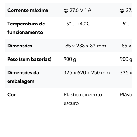
Corrente máxima
@ 27,6 V 1 A
@ 27,6 
Temperatura de
-5° ... +40°C
-5° ... 
funcionamento
Dimensões
185 x 288 x 82 mm
185 x 
Peso (sem baterias)
900 g
900 g
Dimensões da
325 x 620 x 250 mm
325 x 
embalagem
Cor
Plástico cinzento
Plástic
escuro