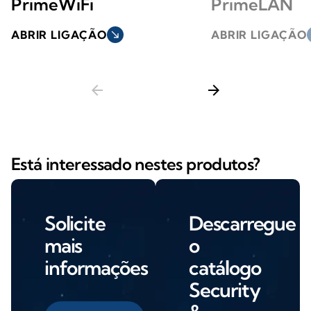
PrimeWiFi
PrimeLAN
ABRIR LIGAÇÃO
south_east
ABRIR LIGAÇÃO
s
arrow_back
arrow_forward
Está interessado nestes produtos?
Solicite
Descarregue
mais
o
informações
catálogo
Security