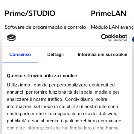
Prime/STUDIO
PrimeLAN
Software de programação e controlo
Módulo LAN avanç
das centrais anti‑intrusão Prime
ABRIR LIGAÇÃO
s
ABRIR LIGAÇÃO
south_east
Consenso
Dettagli
Informazioni sui cookie
arrow_back
arrow_forward
Questo sito web utilizza i cookie
Utilizziamo i cookie per personalizzare contenuti ed
annunci, per fornire funzionalità dei social media e per
analizzare il nostro traffico. Condividiamo inoltre
Este produto está disponível nas seguintes
informazioni sul modo in cui utilizzi il nostro sito con i
versões
nostri partner che si occupano di analisi dei dati web,
pubblicità e social media, i quali potrebbero combinarle
con altre informazioni che hai fornito loro o che hanno