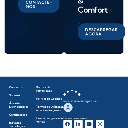
&
CONTACTE-
NOS
Comfort
DESCARREGAR
AGORA
Contactos
Política de
Privacidade
Suporte
Política de Cookies
Inicie sessão ou registe-se
Área de
Distribuidores
Termos de utilização
e condições gerais
Certificações
Condições gerais de
Encontre-nos em:
venda
Inovação
Tecnológica