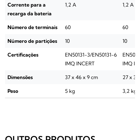
Corrente para a
1,2 A
1,2 A
recarga da bateria
Número de terminais
60
60
Número de partições
10
10
Certificações
EN50131-3/EN50131-6
EN5013
IMQ INCERT
IMQ I
Dimensões
37 x 46 x 9 cm
27 x 37
Peso
5 kg
3,2 kg
OUTROS PRODUTOS