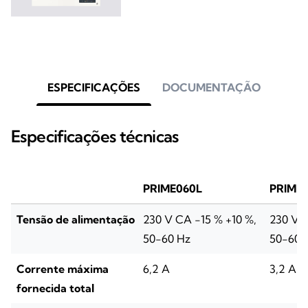
ESPECIFICAÇÕES
DOCUMENTAÇÃO
Especificações técnicas
PRIME060L
PRIME
Tensão de alimentação
230 V CA -15 % +10 %,
230 V C
50-60 Hz
50-60 
Corrente máxima
6,2 A
3,2 A
fornecida total