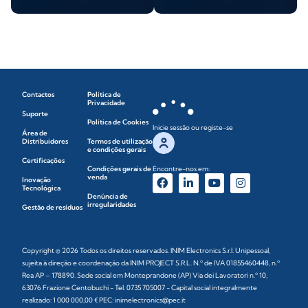
Contactos
Política de
Privacidade
Suporte
Política de Cookies
Inicie sessão ou registe-se
Área de
Distribuidores
Termos de utilização
e condições gerais
Certificações
Condições gerais de
Encontre-nos em:
venda
Inovação
Tecnológica
Denúncia de
irregularidades
Gestão de resíduos
Copyright © 2026 Todos os direitos reservados. INIM Electronics S.r.l. Unipessoal,
sujeita à direção e coordenação da INIM PROJECT S.R.L. N.º de IVA 01855460448, n.º
Rea AP – 178890. Sede social em Monteprandone (AP) Via dei Lavoratori n.º 10,
63076 Frazione Centobuchi - Tel. 0735 705007 - Capital social integralmente
realizado: 1 000 000,00 € PEC: inimelectronics@pec.it