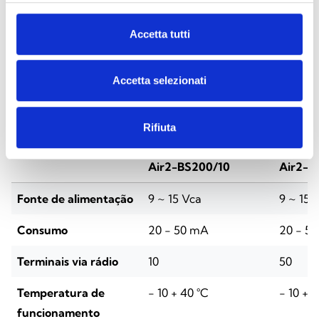
Accetta tutti
ESPECIFICAÇÕES
DOCUMENTAÇÃO
Accetta selezionati
Especificações técnicas
Rifiuta
Air2-BS200/10
Air2-B
Fonte de alimentação
9 ~ 15 Vca
9 ~ 15 
Consumo
20 - 50 mA
20 - 5
Terminais via rádio
10
50
Temperatura de
- 10 + 40 °C
- 10 + 
funcionamento