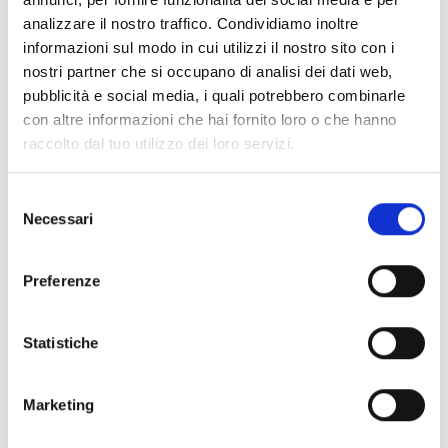
analizzare il nostro traffico. Condividiamo inoltre
informazioni sul modo in cui utilizzi il nostro sito con i
Air2-BS200/10
nostri partner che si occupano di analisi dei dati web,
Transcetor (bidirecional) 868MHz,
pubblicità e social media, i quali potrebbero combinarle
ligado ao I-Bus, até 10 detetores,
con altre informazioni che hai fornito loro o che hanno
até 30 chaves de rádio
raccolto dal tuo utilizzo dei loro servizi.
Selezione
Air2-BS200X
Necessari
del
consenso
Transcetor (bidirecional) de 868
MHz para centrais PrimeX.
Preferenze
Permite à central gerir, além de
detetores, contactos magnéticos e
Statistiche
rádio‑chaves, até 4 teclados, 4
sirenes e 10 sensores de
Marketing
temperatura via rádio