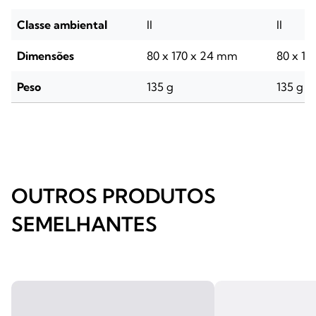
Classe ambiental
II
II
Dimensões
80 x 170 x 24 mm
80 x 1
Peso
135 g
135 g
OUTROS PRODUTOS
SEMELHANTES