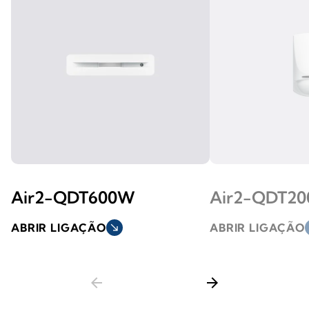
Air2-QDT600W
Air2-QDT2
ABRIR LIGAÇÃO
south_east
ABRIR LIGAÇÃO
s
arrow_back
arrow_forward