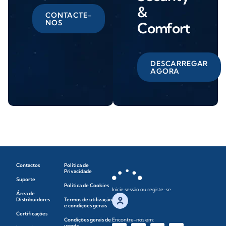
&
CONTACTE-
NOS
Comfort
DESCARREGAR
AGORA
Contactos
Política de
Privacidade
Suporte
Política de Cookies
Inicie sessão ou registe-se
Área de
Distribuidores
Termos de utilização
e condições gerais
Certificações
Condições gerais de
Encontre-nos em:
venda