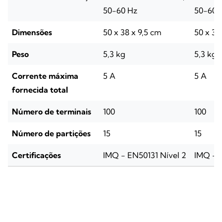
50-60 Hz
50-60 
Dimensões
50 x 38 x 9,5 cm
50 x 38
Peso
5,3 kg
5,3 kg
Corrente máxima
5 A
5 A
fornecida total
Número de terminais
100
100
Número de partições
15
15
Certificações
IMQ - EN50131 Nível 2
IMQ - E