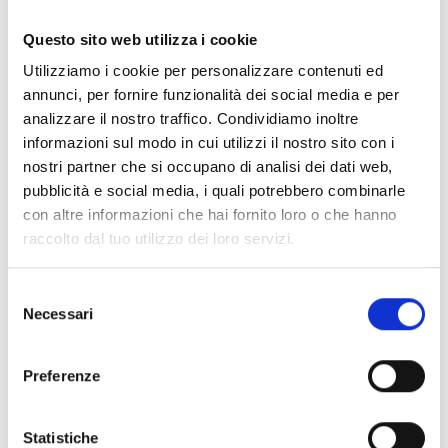
Questo sito web utilizza i cookie
SmartLiving505
Unidade central anti-intrusão de
Utilizziamo i cookie per personalizzare contenuti ed
annunci, per fornire funzionalità dei social media e per
5 terminais, 5 partições
analizzare il nostro traffico. Condividiamo inoltre
informazioni sul modo in cui utilizzi il nostro sito con i
nostri partner che si occupano di analisi dei dati web,
pubblicità e social media, i quali potrebbero combinarle
con altre informazioni che hai fornito loro o che hanno
SmartLiving515
raccolto dal tuo utilizzo dei loro servizi.
Unidade central anti-intrusão de
5 a 15 terminais, 5 partições
Selezione
Necessari
del
consenso
Preferenze
SmartLiving1050
Statistiche