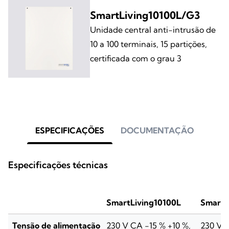
SmartLiving10100L/G3
Unidade central anti-intrusão de
10 a 100 terminais, 15 partições,
certificada com o grau 3
ESPECIFICAÇÕES
DOCUMENTAÇÃO
Especificações técnicas
SmartLiving10100L
SmartL
Tensão de alimentação
230 V CA -15 % +10 %,
230 V C