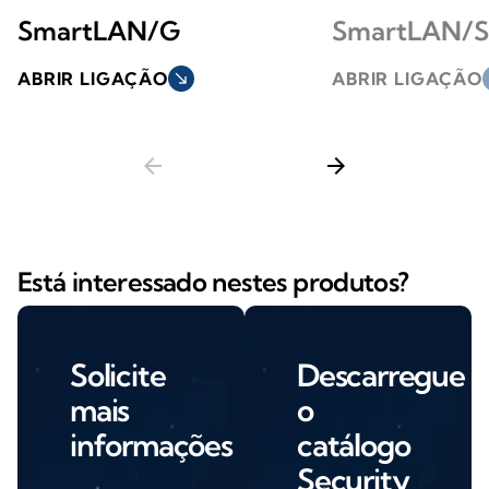
SmartLAN/G
SmartLAN/S
ABRIR LIGAÇÃO
south_east
ABRIR LIGAÇÃO
s
arrow_back
arrow_forward
Está interessado nestes produtos?
Solicite
Descarregue
mais
o
informações
catálogo
Security