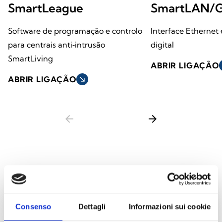
SmartLeague
SmartLAN/
Software de programação e controlo
Interface Ethernet
para centrais anti‑intrusão
digital
SmartLiving
ABRIR LIGAÇÃO
s
ABRIR LIGAÇÃO
south_east
arrow_back
arrow_forward
Este produto está disponível nas seguintes
versões
Consenso
Dettagli
Informazioni sui cookie