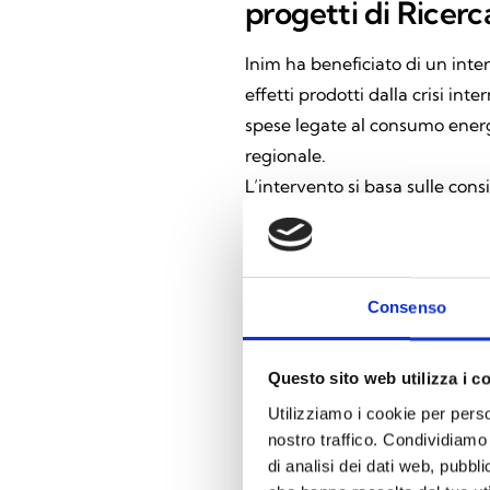
progetti di Ricerc
Inim ha beneficiato di un inte
effetti prodotti dalla crisi in
spese legate al consumo energe
regionale.
L’intervento si basa sulle con
sintetizzato: “La Commissione 
partner internazionali e le co
commerciali e le catene di ap
particolare per quanto riguard
Consenso
primari, compreso il settore a
turbamento dell’economia in tu
Questo sito web utilizza i c
incertezza interessano molti s
Utilizziamo i cookie per perso
attività economica in tutti g
nostro traffico. Condividiamo 
di tutti gli Stati membri sia 
di analisi dei dati web, pubbl