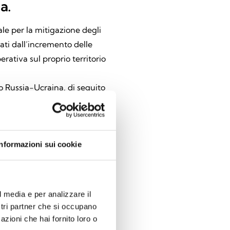
a.
ale per la mitigazione degli
nati dall’incremento delle
rativa sul proprio territorio
to Russia-Ucraina, di seguito
 imposte dall’UE o dai suoi
miche, perturbato i flussi
nte elevati e imprevisti, in
tre materie prime e beni
Informazioni sui cookie
no causato un grave
vigionamento e l’accresciuta
ia incide praticamente su ogni
l media e per analizzare il
ia gamma di settori economici
ostri partner che si occupano
azioni che hai fornito loro o