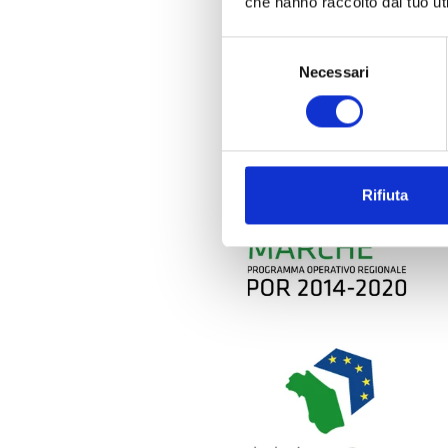
che hanno raccolto dal tuo uti
Sostegno finanziario Unione E
Selezione
Necessari
del
consenso
Rifiuta