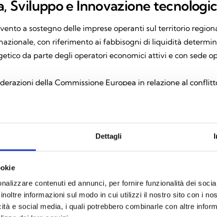
a, Sviluppo e Innovazione tecnologic
rvento a sostegno delle imprese operanti sul territorio region
ternazionale, con riferimento ai fabbisogni di liquidità determi
tico da parte degli operatori economici attivi e con sede ope
siderazioni della Commissione Europea in relazione al conflit
Europea ritiene che il conflitto Russia – Ucraina, le sanzioni
ntromisure adottate, abbiano creato notevoli incertezze econo
provvigionamento e provocato aumenti di prezzo eccezionalme
a il gas naturale e l’energia elettrica, ma anche per molte al
Dettagli
groalimentare. Tali effetti, considerati nel loro insieme, han
tti gli Stati membri. Le interruzioni della catena di approv
ookie
ettori. A ciò si aggiunge che l’aumento dei prezzi dell’energ
nalizzare contenuti ed annunci, per fornire funzionalità dei socia
li Stati membri. La Commissione ritiene pertanto che un’amp
inoltre informazioni sul modo in cui utilizzi il nostro sito con i n
colpita da un grave turbamento dell’economia”.
icità e social media, i quali potrebbero combinarle con altre inform