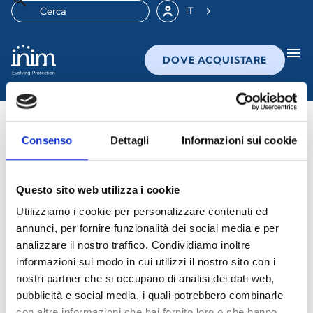
IT
menu
DOVE ACQUISTARE
Consenso
Dettagli
Informazioni sui cookie
Da qui puoi scaricare Il Company
Profile Inim nella tua lingua
Questo sito web utilizza i cookie
Utilizziamo i cookie per personalizzare contenuti ed
annunci, per fornire funzionalità dei social media e per
analizzare il nostro traffico. Condividiamo inoltre
informazioni sul modo in cui utilizzi il nostro sito con i
Scarica il Company Profile in Italiano
nostri partner che si occupano di analisi dei dati web,
pubblicità e social media, i quali potrebbero combinarle
con altre informazioni che hai fornito loro o che hanno