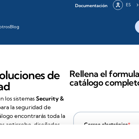
ES
Documentación
otros
Blog
oluciones de
Rellena el formula
catálogo complet
ad
n los sistemas
Security &
para la seguridad de
tálogo encontrarás toda la
os antirrobo, diseñados
Correo electrónico
scubre en detalle todas las