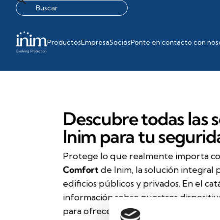
Productos
Empresa
Socios
Ponte en contacto con nos
Descubre todas las s
Inim para tu segurid
Protege lo que realmente importa co
Comfort
de Inim, la solución integral 
edificios públicos y privados. En el ca
información sobre nuestros dispositiv
para ofrecer una protección total. De