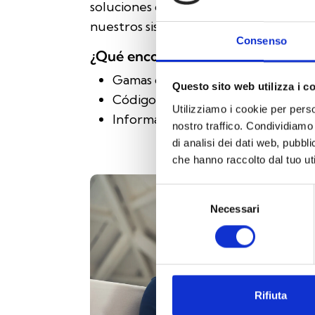
soluciones de Inim, las tecnologías dis
nuestros sistemas Security & Comfort
Consenso
¿Qué encontrarás en el catálogo?
Gamas de productos
Questo sito web utilizza i c
Códigos de producto
Utilizziamo i cookie per perso
Información adicional
nostro traffico. Condividiamo 
di analisi dei dati web, pubbl
che hanno raccolto dal tuo uti
Selezione
Necessari
del
consenso
Rifiuta