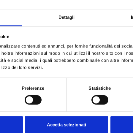
ponibles y las ventajas de
.
País
Dettagli
ookie
nalizzare contenuti ed annunci, per fornire funzionalità dei socia
Acepto recibir (por co
inoltre informazioni sul modo in cui utilizzi il nostro sito con i n
de comunicación elect
icità e social media, i quali potrebbero combinarle con altre inform
lizzo dei loro servizi.
promocionales sobre los
Al enviar el formulario,
Política de privacidad
Preferenze
Statistiche
Accetta selezionati