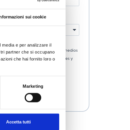
Informazioni sui cookie
l media e per analizzare il
rreo electrónico, teléfono y otros medios
ostri partner che si occupano
rónica) comunicaciones comerciales y
azioni che hai fornito loro o
 servicios y productos de Inim.
 declaro que he leído la política de
Marketing
ENVIAR
Accetta tutti