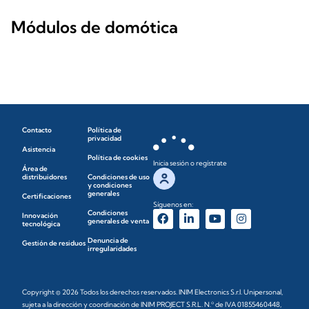
Módulos de domótica
Contacto
Política de
privacidad
Asistencia
Política de cookies
Inicia sesión o regístrate
Área de
distribuidores
Condiciones de uso
y condiciones
generales
Certificaciones
Síguenos en:
Condiciones
Innovación
generales de venta
tecnológica
Denuncia de
Gestión de residuos
irregularidades
Copyright © 2026 Todos los derechos reservados. INIM Electronics S.r.l. Unipersonal,
sujeta a la dirección y coordinación de INIM PROJECT S.R.L. N.º de IVA 01855460448,