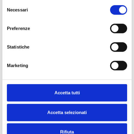
Selezione
Necessari
Solicita
Encuentra
del
consenso
más
un
Preferenze
información
distribuidor
de Inim
Statistiche
PONTE EN
CONTACTO
ENCUÉNTRALO
CON
Marketing
AHORA
NOSOTROS
Accetta tutti
Accetta selezionati
EXPLORA LAS DEMÁS
CATEGORÍAS
Rifiuta