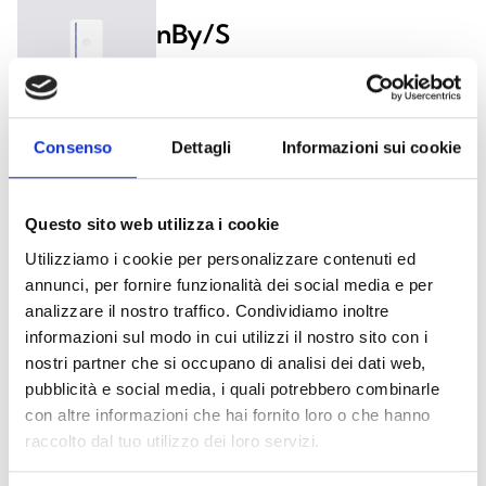
nBy/S
Consenso
Dettagli
Informazioni sui cookie
nKey, nBoss y nCard
Questo sito web utilizza i cookie
Utilizziamo i cookie per personalizzare contenuti ed
Mandos remotos Air2
annunci, per fornire funzionalità dei social media e per
analizzare il nostro traffico. Condividiamo inoltre
informazioni sul modo in cui utilizzi il nostro sito con i
nostri partner che si occupano di analisi dei dati web,
pubblicità e social media, i quali potrebbero combinarle
con altre informazioni che hai fornito loro o che hanno
¿Te interesa este producto?
raccolto dal tuo utilizzo dei loro servizi.