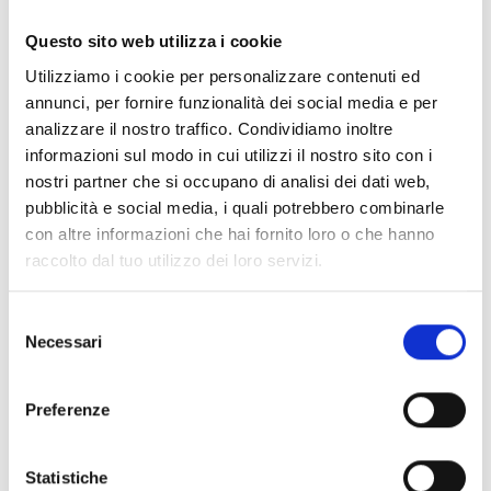
Documentos
(6992)
Seleccionar todo
Questo sito web utilizza i cookie
Inicia sesión antes de descargar los contenidos con el
Utilizziamo i cookie per personalizzare contenuti ed
lock
icono
annunci, per fornire funzionalità dei social media e per
analizzare il nostro traffico. Condividiamo inoltre
informazioni sul modo in cui utilizzi il nostro sito con i
Accesorios bases EB00
- Materiales
(47)
nostri partner che si occupano di analisi dei dati web,
pubblicità e social media, i quali potrebbero combinarle
con altre informazioni che hai fornito loro o che hanno
Accesorios para la prueba de detectores
- Materiales
raccolto dal tuo utilizzo dei loro servizi.
(6)
Selezione
Necessari
Accesorios para detectores Enea
- Materiales
(35)
del
consenso
Preferenze
Accesorios Senseware
- Materiales
(2)
Statistiche
Accesorios de la serie Industrial
- Materiales
(17)