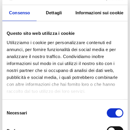
Pictogramas OHDXPTK
Consenso
Dettagli
Informazioni sui cookie
Pictogramas OHPN
Questo sito web utilizza i cookie
Utilizziamo i cookie per personalizzare contenuti ed
annunci, per fornire funzionalità dei social media e per
analizzare il nostro traffico. Condividiamo inoltre
informazioni sul modo in cui utilizzi il nostro sito con i
Pictogramas OHPT
nostri partner che si occupano di analisi dei dati web,
pubblicità e social media, i quali potrebbero combinarle
con altre informazioni che hai fornito loro o che hanno
raccolto dal tuo utilizzo dei loro servizi.
Selezione
CENTRALES PARA SISTEMAS DE ILUMINACIÓN DE
Necessari
EMERGENCIA
del
consenso