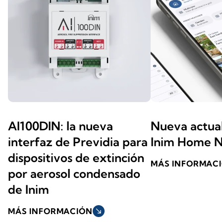
AI100DIN: la nueva
Nueva actual
interfaz de Previdia para
Inim Home N
dispositivos de extinción
MÁS INFORMAC
por aerosol condensado
de Inim
MÁS INFORMACIÓN
south_east