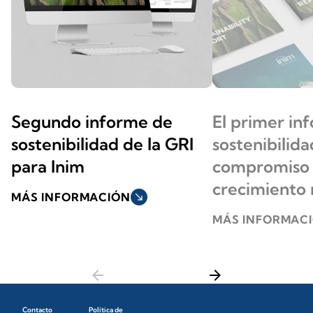
Segundo informe de
El primer in
sostenibilidad de la GRI
sostenibilida
para Inim
compromiso 
crecimiento 
MÁS INFORMACIÓN
south_east
MÁS INFORMAC
arrow_back
arrow_forward
Contacto
Política de