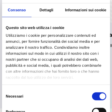
Consenso
Dettagli
Informazioni sui cookie
Questo sito web utilizza i cookie
Inim ha sido galardonada
Inim se une
Utilizziamo i cookie per personalizzare contenuti ed
en los premios MADE
annunci, per fornire funzionalità dei social media e per
MÁS INFORMAC
analizzare il nostro traffico. Condividiamo inoltre
Future Industry Awards,
informazioni sul modo in cui utilizzi il nostro sito con i
otorgados por el
nostri partner che si occupano di analisi dei dati web,
Ministerio de Empresas y
pubblicità e social media, i quali potrebbero combinarle
con altre informazioni che hai fornito loro o che hanno
del «Made in Italy»
raccolto dal tuo utilizzo dei loro servizi.
MÁS INFORMACIÓN
south_east
Selezione
Necessari
del
consenso
arrow_back
arrow_forward
Preferenze