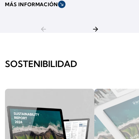
MÁS INFORMACIÓN
south_east
arrow_back
arrow_forward
SOSTENIBILIDAD