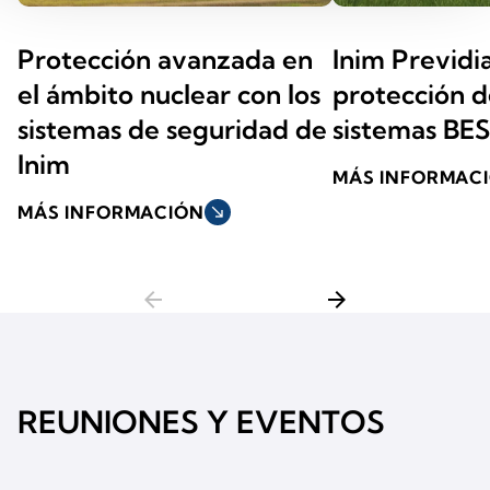
Protección avanzada en
Inim Previdi
el ámbito nuclear con los
protección d
sistemas de seguridad de
sistemas BE
Inim
MÁS INFORMAC
MÁS INFORMACIÓN
south_east
arrow_back
arrow_forward
REUNIONES Y EVENTOS