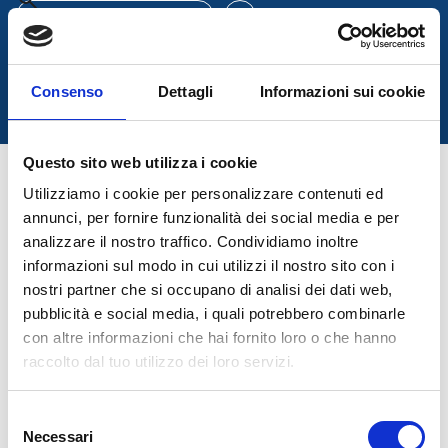
ES
menu
DÓNDE COMPRAR
Consenso
Dettagli
Informazioni sui cookie
Questo sito web utilizza i cookie
Gestión de residuos
Utilizziamo i cookie per personalizzare contenuti ed
annunci, per fornire funzionalità dei social media e per
Para obtener información sobre la gestión adecuada de
analizzare il nostro traffico. Condividiamo inoltre
los residuos de embalaje, pilas y acumuladores, y
informazioni sul modo in cui utilizzi il nostro sito con i
aparatos eléctricos y electrónicos, descarga el siguiente
nostri partner che si occupano di analisi dei dati web,
documento:
pubblicità e social media, i quali potrebbero combinarle
con altre informazioni che hai fornito loro o che hanno
raccolto dal tuo utilizzo dei loro servizi.
south_east
DESCARGA EL DOCUMENTO
Selezione
Necessari
del