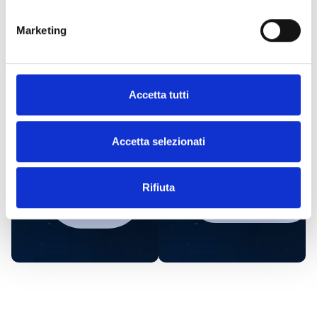
¿Te interesa este producto?
Marketing
Solicita
Encuentra
más
un
Accetta tutti
información
distribuidor
de Inim
Accetta selezionati
PONTE EN
CONTACTO
Rifiuta
ENCUÉNTRALO
CON
AHORA
NOSOTROS