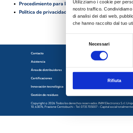
Utilizziamo i cookie per perso
Procedimiento para la gestión de las denuncias de 
nostro traffico. Condividiamo 
Política de privacidad
di analisi dei dati web, pubbl
che hanno raccolto dal tuo uti
Selezione
Necessari
del
consenso
Contacto
Política de privacidad
Asistencia
Política de cookies
Área de distribuidores
Condiciones de uso y condiciones ge
Certificaciones
Condiciones generales de venta
Rifiuta
Innovación tecnológica
Denuncia de irregularidades
Gestión de residuos
Copyright © 2026 Todos los derechos reservados. INIM Electronics S.r.l. Unip
10, 63076, Frazione Centobuchi - Tel. 0735 705007 - Capital social totalment