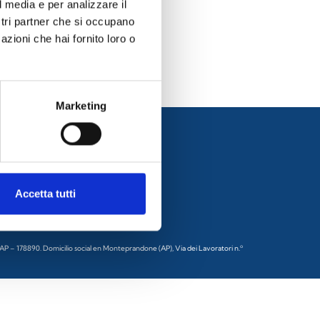
l media e per analizzare il
ostri partner che si occupano
azioni che hai fornito loro o
Marketing
Accetta tutti
 AP – 178890. Domicilio social en Monteprandone (AP), Via dei Lavoratori n.º