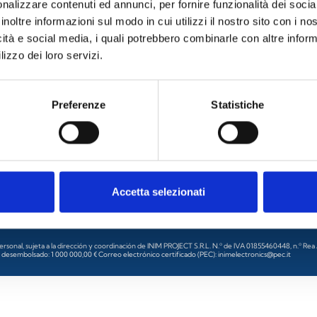
nalizzare contenuti ed annunci, per fornire funzionalità dei socia
irregularidades
inoltre informazioni sul modo in cui utilizzi il nostro sito con i n
icità e social media, i quali potrebbero combinarle con altre inform
lizzo dei loro servizi.
Preferenze
Statistiche
Inicia sesión o regístrate
nerales
Accetta selezionati
Síguenos en:
ersonal, sujeta a la dirección y coordinación de INIM PROJECT S.R.L. N.º de IVA 01855460448, n.º Rea
e desembolsado: 1 000 000,00 € Correo electrónico certificado (PEC): inimelectronics@pec.it