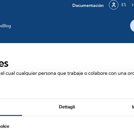
ES
Documentación
os
Blog
es
el cual cualquier persona que trabaje o colabore con una or
onductas ilícitas de las que haya tenido conocimiento en el á
privada.
signado expresamente para ello, todas las denuncias se reco
Dettagli
a vigente.
ookie