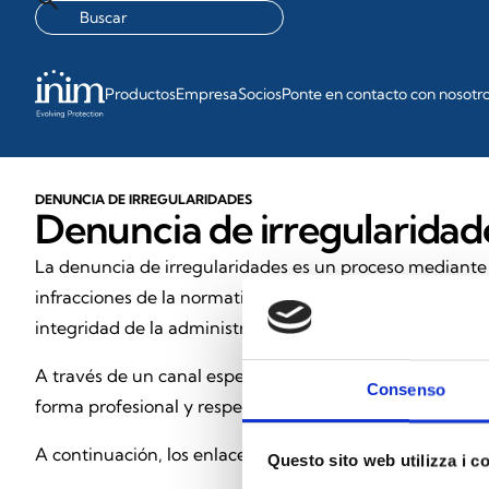
Productos
Empresa
Socios
Ponte en contacto con nosotr
DENUNCIA DE IRREGULARIDADES
Denuncia de irregularidad
La denuncia de irregularidades es un proceso mediante 
infracciones de la normativa nacional o comunitaria, o c
integridad de la administración pública o de la entidad 
A través de un canal específico y de un responsable de
Consenso
forma profesional y respetando plenamente la normativ
A continuación, los enlaces de referencia.
Questo sito web utilizza i c