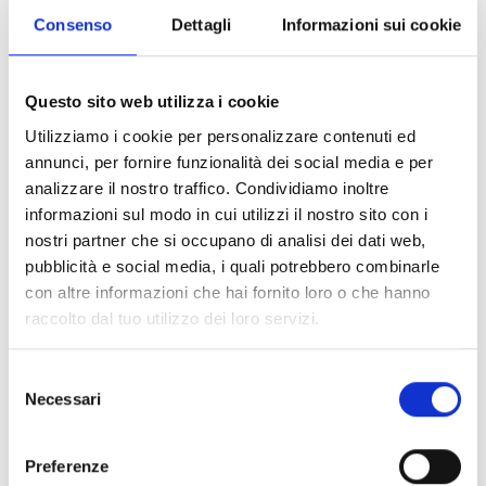
Air2-QDT600W
Consenso
Dettagli
Informazioni sui cookie
Questo sito web utilizza i cookie
Utilizziamo i cookie per personalizzare contenuti ed
Air2-MC200/S
annunci, per fornire funzionalità dei social media e per
analizzare il nostro traffico. Condividiamo inoltre
informazioni sul modo in cui utilizzi il nostro sito con i
nostri partner che si occupano di analisi dei dati web,
pubblicità e social media, i quali potrebbero combinarle
Air2-MC300
con altre informazioni che hai fornito loro o che hanno
raccolto dal tuo utilizzo dei loro servizi.
Selezione
Air2-MC400
Necessari
del
consenso
Preferenze