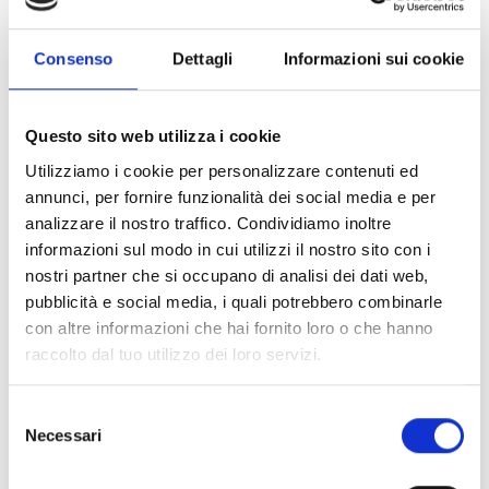
Altavoces acústicos de
Consenso
Dettagli
Informazioni sui cookie
techo
Questo sito web utilizza i cookie
Altavoces acústicos de
Utilizziamo i cookie per personalizzare contenuti ed
annunci, per fornire funzionalità dei social media e per
pared
analizzare il nostro traffico. Condividiamo inoltre
informazioni sul modo in cui utilizzi il nostro sito con i
nostri partner che si occupano di analisi dei dati web,
Altavoces acústicos de
pubblicità e social media, i quali potrebbero combinarle
pared de la serie Music
con altre informazioni che hai fornito loro o che hanno
raccolto dal tuo utilizzo dei loro servizi.
Altavoces acústicos
Selezione
Necessari
del
suspendidos
consenso