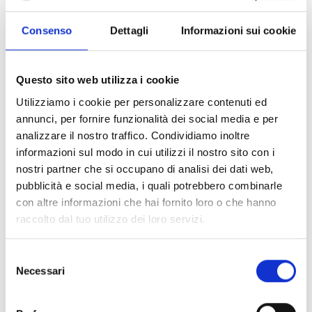
Consenso
Dettagli
Informazioni sui cookie
Central Previdia Micro
Questo sito web utilizza i cookie
Utilizziamo i cookie per personalizzare contenuti ed
Módulos C-COM, C-
annunci, per fornire funzionalità dei social media e per
COM LAN y C-DIAL4G
analizzare il nostro traffico. Condividiamo inoltre
informazioni sul modo in cui utilizzi il nostro sito con i
nostri partner che si occupano di analisi dei dati web,
pubblicità e social media, i quali potrebbero combinarle
Módulo AI100DIN
con altre informazioni che hai fornito loro o che hanno
raccolto dal tuo utilizzo dei loro servizi.
Selezione
Repetidor Previdia C-
Necessari
del
REP
consenso