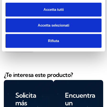
Accetta tutti
SmartLook
Accetta selezionati
IASS
Rifiuta
¿Te interesa este producto?
Solicita
Encuentra
más
un