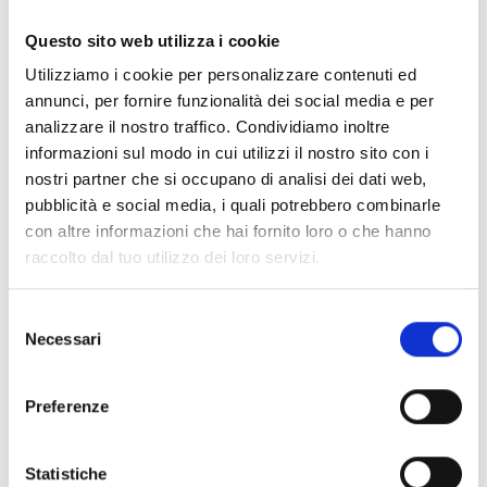
STRANO SPA
Questo sito web utilizza i cookie
Via Vincenzo Florio, 4
Utilizziamo i cookie per personalizzare contenuti ed
annunci, per fornire funzionalità dei social media e per
95045 Misterbianco (CT)
analizzare il nostro traffico. Condividiamo inoltre
Italia
informazioni sul modo in cui utilizzi il nostro sito con i
095 484148
nostri partner che si occupano di analisi dei dati web,
strano@strano.it
pubblicità e social media, i quali potrebbero combinarle
www.strano.it
con altre informazioni che hai fornito loro o che hanno
Filiali
raccolto dal tuo utilizzo dei loro servizi.
add
Selezione
Necessari
del
call
consenso
LLAMA
Preferenze
NET S.A.S.
Statistiche