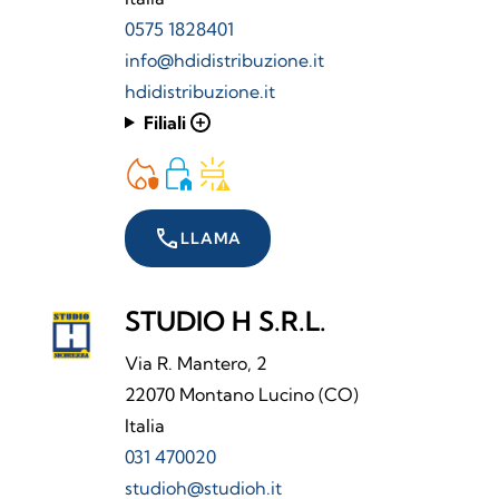
0575 1828401
info@hdidistribuzione.it
hdidistribuzione.it
Filiali
add
call
LLAMA
STUDIO H S.R.L.
Via R. Mantero, 2
22070 Montano Lucino (CO)
Italia
031 470020
studioh@studioh.it