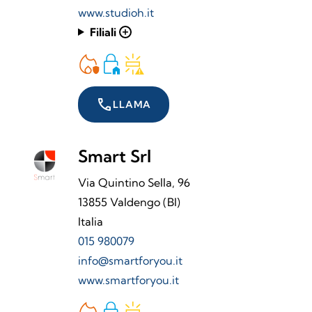
www.studioh.it
Filiali
add
call
LLAMA
Smart Srl
Via Quintino Sella, 96
13855 Valdengo (BI)
Italia
015 980079
info@smartforyou.it
www.smartforyou.it