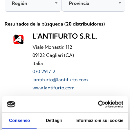
Región
Provincia
Resultados de la búsqueda (
20
distribuidores)
L'ANTIFURTO S.R.L.
Viale Monastir, 112
09122 Cagliari (CA)
Italia
070 291712
lantifurto@lantifurto.com
www.lantifurto.com
call
LLAMA
Consenso
Dettagli
Informazioni sui cookie