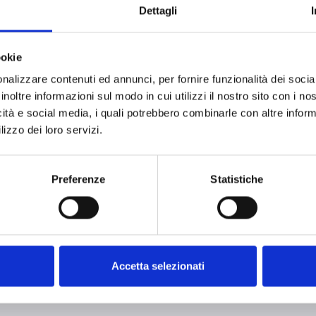
la salida VALVE de las centrales Previdia, normalmente una 
Dettagli
 en una serie de salidas de corriente constante, garantizand
por aerosol condensado. Esta arquitectura permite una integr
ookie
 Previdia y los dispositivos de extinción, garantizando una e
nalizzare contenuti ed annunci, per fornire funzionalità dei socia
inoltre informazioni sul modo in cui utilizzi il nostro sito con i n
icità e social media, i quali potrebbero combinarle con altre inform
les características del nuevo AI100D
lizzo dei loro servizi.
cionable entre 1 A y 1,8 A
Preferenze
Statistiche
 hasta 6 módulos AI100DIN en cascada
Accetta selezionati
riel DIN