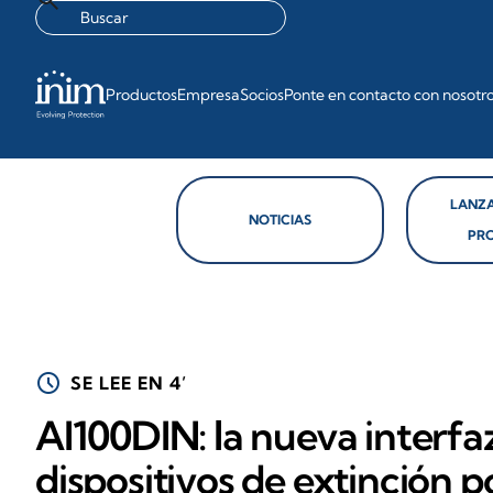
Productos
Empresa
Socios
Ponte en contacto con nosotr
LANZA
NOTICIAS
PR
schedule
SE LEE EN 4’
AI100DIN: la nueva interfa
dispositivos de extinción p