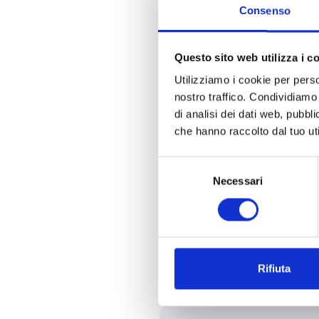
El módulo AI100DIN convierte 
Consenso
protegida contra sobrecargas,
los dispositivos de extinción 
Questo sito web utilizza i c
sistema de detección y control
Utilizziamo i cookie per perso
una configuración sencilla.
nostro traffico. Condividiamo 
di analisi dei dati web, pubbl
Entre las principa
che hanno raccolto dal tuo uti
Selezione
Corriente de salida selec
Necessari
del
consenso
Posibilidad de conectar
Rifiuta
Instalación rápida en un 