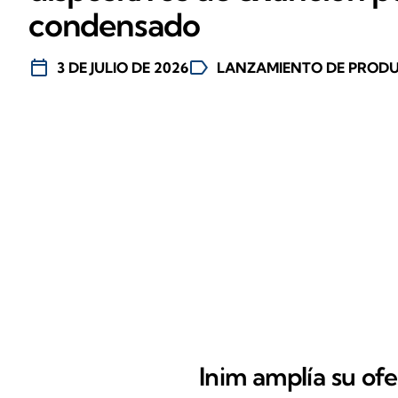
condensado
calendar_today
label
3 DE JULIO DE 2026
LANZAMIENTO DE PROD
Inim amplía su of