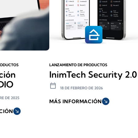
RODUCTOS
LANZAMIENTO DE PRODUCTOS
ción
InimTech Security 2.0
DIO
calendar_today
18 DE FEBRERO DE 2026
RE DE 2025
MÁS INFORMACIÓN
south_east
CIÓN
south_east