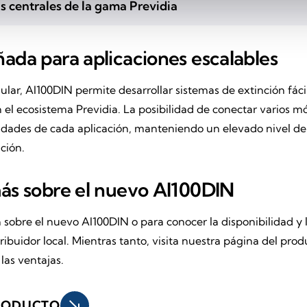
as centrales de la gama Previdia
ñada para aplicaciones escalables
ular, AI100DIN permite desarrollar sistemas de extinción fác
el ecosistema Previdia. La posibilidad de conectar varios 
sidades de cada aplicación, manteniendo un elevado nivel de 
ción.
más sobre el nuevo AI100DIN
sobre el nuevo AI100DIN o para conocer la disponibilidad y l
tribuidor local. Mientras tanto, visita nuestra página del pr
 las ventajas.
south_east
PRODUCTO