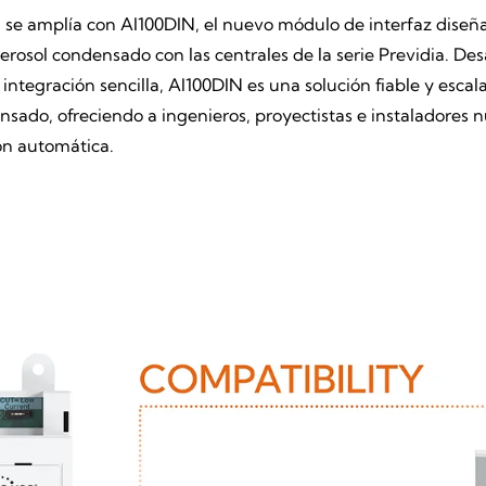
 se amplía con AI100DIN, el nuevo módulo de interfaz diseña
aerosol condensado con las centrales de la serie Previdia. Des
ntegración sencilla, AI100DIN es una solución fiable y escal
sado, ofreciendo a ingenieros, proyectistas e instaladores n
ón automática.