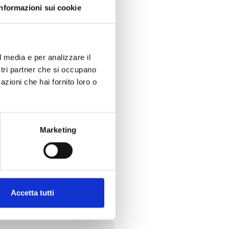
salida de tensión constante
Informazioni sui cookie
o el correcto accionamiento de
ación perfecta entre el
levada fiabilidad operativa y
l media e per analizzare il
ostri partner che si occupano
azioni che hai fornito loro o
IN destacan:
Marketing
Accetta tutti