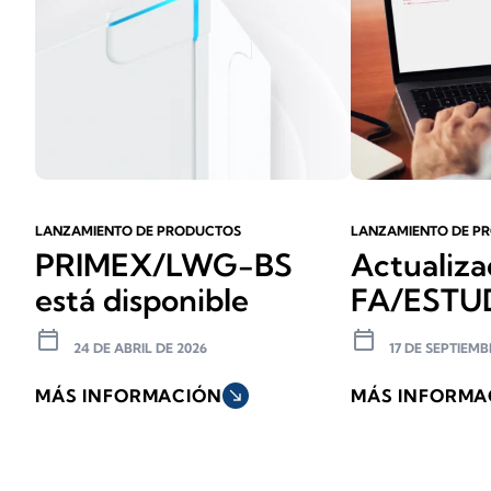
LANZAMIENTO DE PRODUCTOS
LANZAMIENTO DE P
PRIMEX/LWG-BS
Actualiza
está disponible
FA/ESTU
calendar_today
calendar_today
24 DE ABRIL DE 2026
17 DE SEPTIEMB
MÁS INFORMACIÓN
south_east
MÁS INFORMA