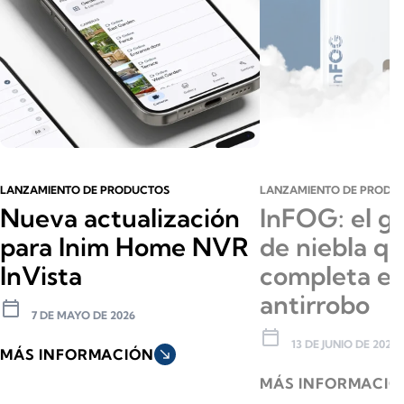
LANZAMIENTO DE PRODUCTOS
LANZAMIENTO DE PRODU
Nueva actualización
InFOG: el g
para Inim Home NVR
de niebla q
InVista
completa el
antirrobo
calendar_today
7 DE MAYO DE 2026
calendar_today
13 DE JUNIO DE 2025
MÁS INFORMACIÓN
south_east
MÁS INFORMACIÓ