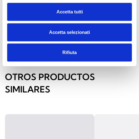
Terminales L
8
Accetta tutti
Terminales T
6
Terminales de E/S
1
Accetta selezionati
Rifiuta
OTROS PRODUCTOS
SIMILARES