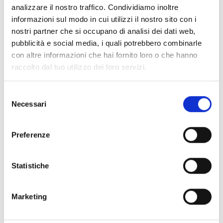
analizzare il nostro traffico. Condividiamo inoltre
informazioni sul modo in cui utilizzi il nostro sito con i
nostri partner che si occupano di analisi dei dati web,
pubblicità e social media, i quali potrebbero combinarle
ESPECIFICACIONES
con altre informazioni che hai fornito loro o che hanno
raccolto dal tuo utilizzo dei loro servizi.
Especificaciones técnicas
Selezione
Necessari
del
consenso
PREVIDIA-M-EXP
Preferenze
Tensión de alimentación
19 / 30 V
Statistiche
c en stand-by
40 mA
Temperatura de
-5 °C ... +40 °C
Marketing
funcionamiento