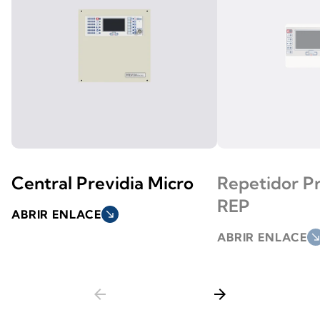
Central Previdia Micro
Repetidor Pr
REP
ABRIR ENLACE
south_east
ABRIR ENLACE
south_ea
arrow_back
arrow_forward