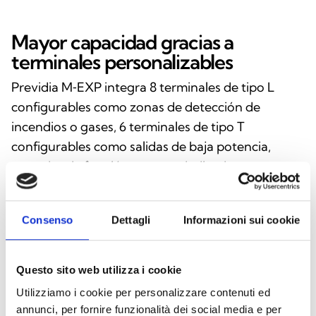
Mayor capacidad gracias a
terminales personalizables
Previdia M‑EXP integra 8 terminales de tipo L
configurables como zonas de detección de
incendios o gases, 6 terminales de tipo T
configurables como salidas de baja potencia,
entradas de función o zonas dedicadas
exclusivamente a pulsadores de alarma, y 1
terminal de tipo E/S que puede funcionar como
Consenso
Dettagli
Informazioni sui cookie
salida de alta potencia o como entrada para
alarmas manuales. Esta versatilidad permite una
amplia personalización del sistema, adaptándose
Questo sito web utilizza i cookie
a instalaciones complejas con necesidades
Utilizziamo i cookie per personalizzare contenuti ed
específicas de control y supervisión.
annunci, per fornire funzionalità dei social media e per