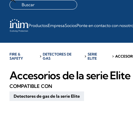
Productos
Empresa
Socios
Ponte en contacto con nosotr
FIRE &
DETECTORES DE
SERIE
chevron_right
chevron_right
chevron_right
ACCESOR
SAFETY
GAS
ELITE
Accesorios de la serie Elite
COMPATIBLE CON
Detectores de gas de la serie Elite