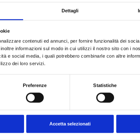
Dettagli
ookie
TR5
 utilizar con el soporte
nalizzare contenuti ed annunci, per fornire funzionalità dei socia
s SE137 / SE138 / TS220 /
Protec
inoltre informazioni sul modo in cui utilizzi il nostro sito con i n
icità e social media, i quali potrebbero combinarle con altre inform
lizzo dei loro servizi.
Preferenze
Statistiche
ES
Accetta selezionati