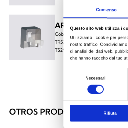
Consenso
AR015
Questo sito web utilizza i c
Cobertura de acero inoxidable para
Utilizziamo i cookie per perso
TR530 para detectores de las serie
nostro traffico. Condividiamo 
TS293
di analisi dei dati web, pubbl
che hanno raccolto dal tuo uti
Selezione
Necessari
del
consenso
OTROS PRODUCTOS SIMILAR
Rifiuta