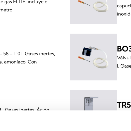
de gas ELITE, incluye el
capuch
ímetro
inoxid
BO
58 – 110 I. Gases inertes,
Válvul
re, amoníaco. Con
I. Gas
TR5
. Gases inertes, Ácido
Soport
oníaco. Con caudalímetro y
de los