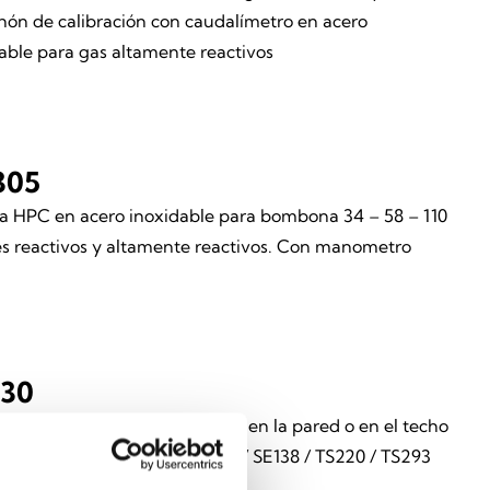
ón de calibración con caudalímetro en acero
able para gas altamente reactivos
305
a HPC en acero inoxidable para bombona 34 – 58 – 110
es reactivos y altamente reactivos. Con manometro
30
e de aluminio para el montaje en la pared o en el techo
 detectores de las series SE137 / SE138 / TS220 / TS293