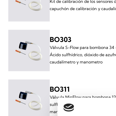
Kit de calibración de los sensores 
capuchón de calibración y caudal
BO303
Válvula S-Flow para bombona 34 – 
Ácido sulfhídrico, dióxido de azuf
caudalímetro y manometro
BO311
Válvula MinFlow para bombona 12L
sulfhídrico, dióxido de azufre, am
manometro