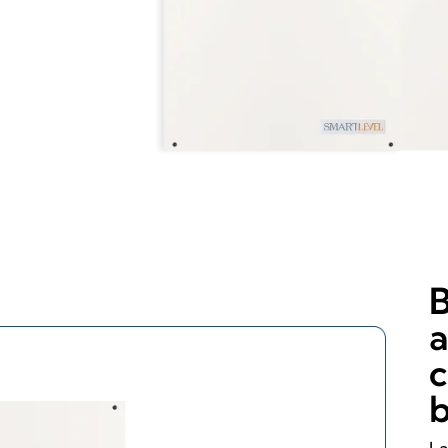
B
a
c
b