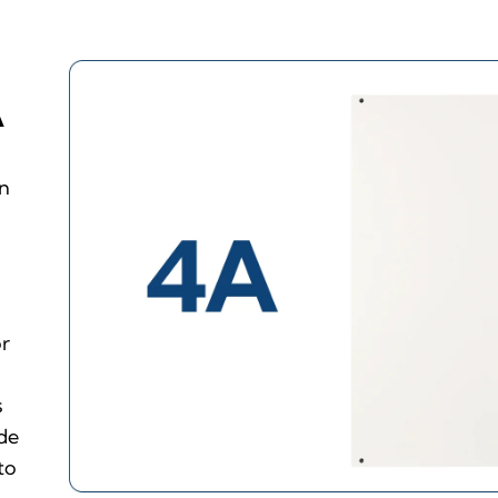
A
ón
or
s
 de
to