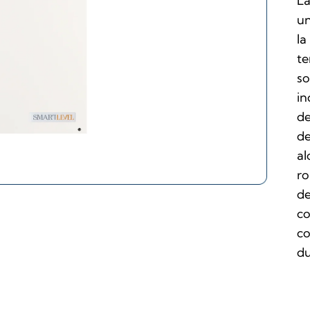
La
un
la
te
so
in
de
de
al
ro
de
co
co
du