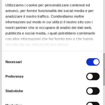
Utilizziamo i cookie per personalizzare contenuti ed
INTEGRACIÓN Y OPCIONES
annunci, per fornire funzionalità dei social media e per
ADICIONALES
analizzare il nostro traffico. Condividiamo inoltre
informazioni sul modo in cui utilizzi il nostro sito con i
nostri partner che si occupano di analisi dei dati web,
pubblicità e social media, i quali potrebbero combinarle
con altre informazioni che hai fornito loro o che hanno
raccolto dal tuo utilizzo dei loro servizi.
Selezione
Necessari
del
consenso
Preferenze
Statistiche