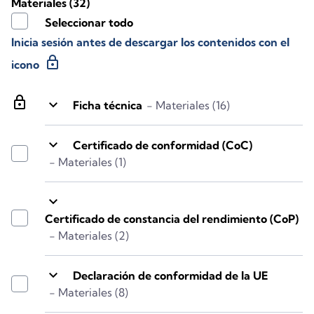
Materiales
(32)
Seleccionar todo
Inicia sesión antes de descargar los contenidos con el
lock
icono
lock
keyboard_arrow_down
Ficha técnica
- Materiales (16)
keyboard_arrow_down
Certificado de conformidad (CoC)
- Materiales (1)
keyboard_arrow_down
Certificado de constancia del rendimiento (CoP)
- Materiales (2)
keyboard_arrow_down
Declaración de conformidad de la UE
- Materiales (8)