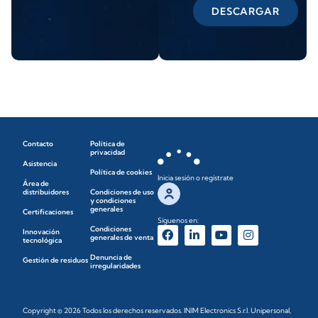
DESCARGAR
Contacto
Política de
privacidad
Asistencia
Política de cookies
Inicia sesión o regístrate
Área de
distribuidores
Condiciones de uso
y condiciones
generales
Certificaciones
Síguenos en:
Condiciones
Innovación
generales de venta
tecnológica
Denuncia de
Gestión de residuos
irregularidades
Copyright © 2026 Todos los derechos reservados. INIM Electronics S.r.l. Unipersonal,