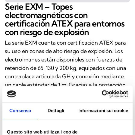
Serie EXM – Topes
electromagnéticos con
certificación ATEX para entornos
con riesgo de explosión
La serie EXM cuenta con certificación ATEX para
su uso en zonas de alto riesgo de explosión. Los
electroimanes están disponibles con fuerzas de
retención de 65, 130 y 200 kg, equipados con una
contraplaca articulada GH y conexión mediante
un cable estándar de 1 m. Gracias a la protección
II2G y II2D, son adecuados tanto para entornos
con gases y vapores como para zonas con polvo
(21 y 22).
Consenso
Dettagli
Informazioni sui cookie
Questo sito web utilizza i cookie