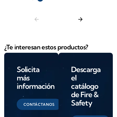
arrow_back
arrow_forward
¿Te interesan estos productos?
Solicita
Descarga
más
el
información
catálogo
de Fire &
Safety
CONTÁCTANOS