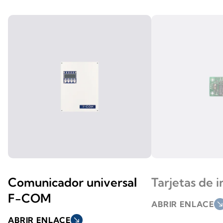
Comunicador universal
Tarjetas de i
F-COM
ABRIR ENLACE
south_ea
ABRIR ENLACE
south_east