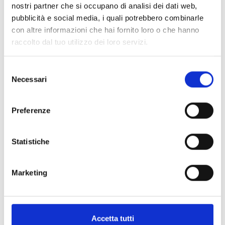
nostri partner che si occupano di analisi dei dati web,
ESPECIFICACIONES
DOCUMENTACIÓN
pubblicità e social media, i quali potrebbero combinarle
con altre informazioni che hai fornito loro o che hanno
raccolto dal tuo utilizzo dei loro servizi.
Especificaciones técnicas
Selezione
Necessari
del
ISC010
ISC010
consenso
Preferenze
Potencia acústica a 1 m
95 dB
95 dB
Consumo
a partir de 20 mA
a parti
Statistiche
Grado de protección
IP21
IP33
Marketing
Temperatura de
-10 °... +55 °C
-10 °...
funcionamiento
Dimensiones
160 x 64 mm
160 x 
Accetta tutti