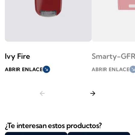
Ivy Fire
Smarty-GF
ABRIR ENLACE
south_east
ABRIR ENLACE
south_ea
arrow_back
arrow_forward
¿Te interesan estos productos?