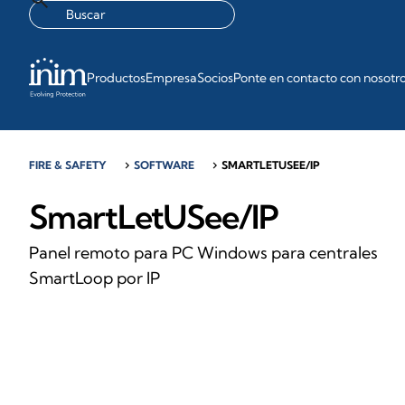
Productos
Empresa
Socios
Ponte en contacto con nosotr
FIRE & SAFETY
chevron_right
SOFTWARE
chevron_right
SMARTLETUSEE/IP
SmartLetUSee/IP
Panel remoto para PC Windows para centrales
SmartLoop por IP