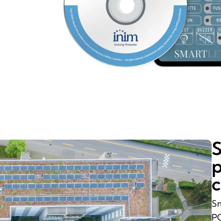
S
p
c
Sm
PC