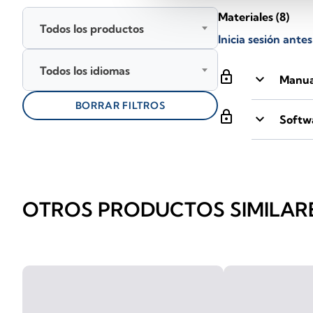
Materiales
(8)
Todos los productos
Inicia sesión ante
Todos los idiomas
lock
keyboard_arrow_down
Manual
BORRAR FILTROS
lock
keyboard_arrow_down
Softwa
OTROS PRODUCTOS SIMILAR