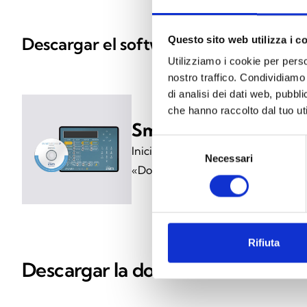
Descargar el software
Questo sito web utilizza i c
Utilizziamo i cookie per perso
nostro traffico. Condividiamo 
di analisi dei dati web, pubbl
che hanno raccolto dal tuo uti
SmartLetUSee/IP
Selezione
Inicia sesión en MyInim y descarga
Necessari
del
«Documentos»
consenso
Rifiuta
Descargar la documentación