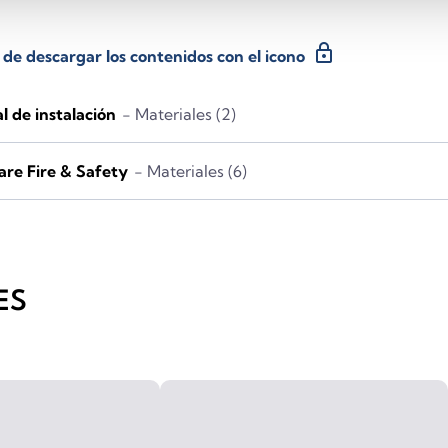
lock
s de descargar los contenidos con el icono
 de instalación
- Materiales (2)
re Fire & Safety
- Materiales (6)
ES