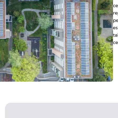
ce
re
pe
es
ta
ce