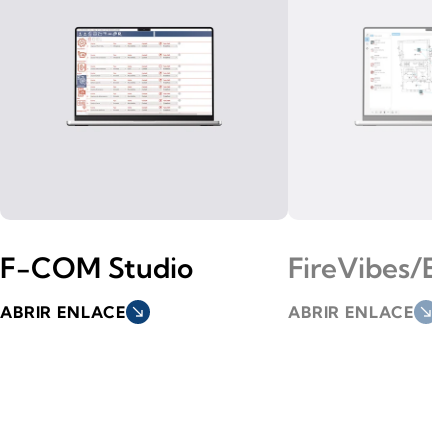
F-COM Studio
FireVibes/
ABRIR ENLACE
south_east
ABRIR ENLACE
south_east