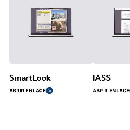
SmartLook
IASS
ABRIR ENLACE
south_east
ABRIR ENLACE