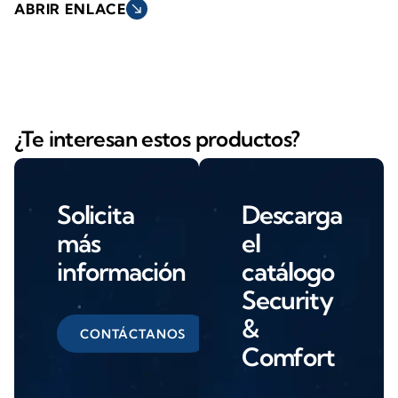
ABRIR ENLACE
south_east
¿Te interesan estos productos?
Solicita
Descarga
más
el
información
catálogo
Security
&
CONTÁCTANOS
Comfort