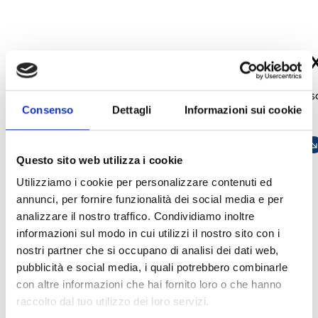
Prime/STUDIO
Air2-BS200
Software de programación y control
Receptor-transmiso
Consenso
Dettagli
Informazioni sui cookie
de centrales antintrusión Prime
centrales PrimeX
ABRIR ENLACE
south_east
ABRIR ENLACE
south_ea
Questo sito web utilizza i cookie
Utilizziamo i cookie per personalizzare contenuti ed
arrow_back
arrow_forward
annunci, per fornire funzionalità dei social media e per
analizzare il nostro traffico. Condividiamo inoltre
informazioni sul modo in cui utilizzi il nostro sito con i
nostri partner che si occupano di analisi dei dati web,
pubblicità e social media, i quali potrebbero combinarle
Este producto está disponible en las
con altre informazioni che hai fornito loro o che hanno
siguientes versiones
raccolto dal tuo utilizzo dei loro servizi.