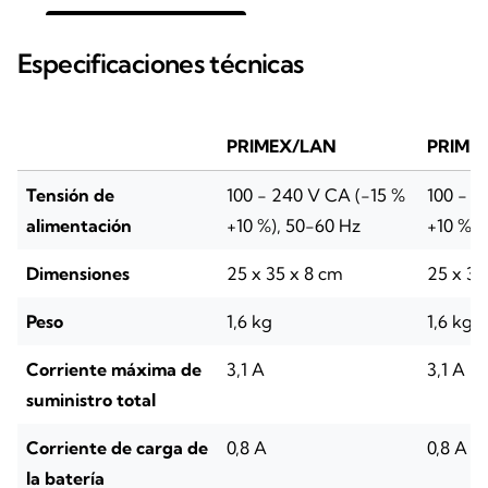
Especificaciones técnicas
PRIMEX/LAN
PRIME
Tensión de
100 - 240 V CA (-15 %
100 - 2
alimentación
+10 %), 50-60 Hz
+10 %),
Dimensiones
25 x 35 x 8 cm
25 x 35
Peso
1,6 kg
1,6 kg
Corriente máxima de
3,1 A
3,1 A
suministro total
Corriente de carga de
0,8 A
0,8 A
la batería