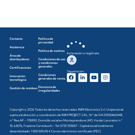
Contacto
Política de
privacidad
Asistencia
Política de cookies
Inicia sesión o regístrate
Área de
distribuidores
Condiciones de uso
y condiciones
generales
Certificaciones
Síguenos en:
Condiciones
Innovación
generales de venta
tecnológica
Denuncia de
Gestión de residuos
irregularidades
Copyright © 2026 Todos los derechos reservados. INIM Electronics S.r.l. Unipersonal,
sujeta a la dirección y coordinación de INIM PROJECT S.R.L. N.º de IVA 01855460448,
n.º Rea AP – 178890. Domicilio social en Monteprandone (AP), Via dei Lavoratori n.º
10, 63076, Frazione Centobuchi - Tel. 0735 705007 - Capital social totalmente
desembolsado: 1 000 000,00 € Correo electrónico certificado (PEC):