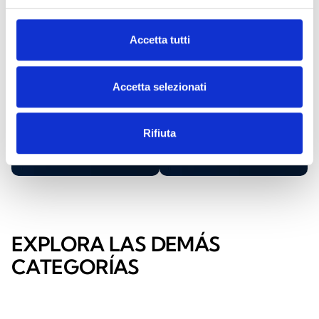
más
un
información
distribuidor
Accetta tutti
de Inim
PONTE EN
Accetta selezionati
CONTACTO
ENCUÉNTRALO
CON
AHORA
NOSOTROS
Rifiuta
EXPLORA LAS DEMÁS
CATEGORÍAS