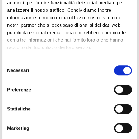
annunci, per fornire funzionalità dei social media e per
analizzare il nostro traffico. Condividiamo inoltre
informazioni sul modo in cui utilizzi il nostro sito con i
Sol-PSTN
nostri partner che si occupano di analisi dei dati web,
pubblicità e social media, i quali potrebbero combinarle
con altre informazioni che hai fornito loro o che hanno
raccolto dal tuo utilizzo dei loro servizi.
Sol-WiFi
Selezione
Necessari
del
consenso
Preferenze
¿Te interesa este producto?
Statistiche
Marketing
Solicita
Encuentra