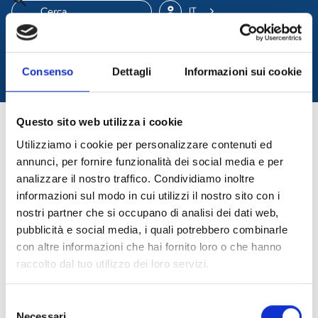
IT
menu
DOVE ACQUISTARE
Consenso
Dettagli
Informazioni sui cookie
Questo sito web utilizza i cookie
Utilizziamo i cookie per personalizzare contenuti ed
annunci, per fornire funzionalità dei social media e per
analizzare il nostro traffico. Condividiamo inoltre
informazioni sul modo in cui utilizzi il nostro sito con i
nostri partner che si occupano di analisi dei dati web,
Grazie di esserti messo in contatto
pubblicità e social media, i quali potrebbero combinarle
con noi!
con altre informazioni che hai fornito loro o che hanno
Rimani connesso al mondo Inim
raccolto dal tuo utilizzo dei loro servizi.
Selezione
Necessari