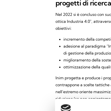
progetti di ricerc
Nel 2022 si è concluso con succ
ottica Industria 4.0″, attraver
obiettivi:
incremento della competiti
adesione al paradigma “Imp
di gestione della produzion
miglioramento della sosten
ottimizzazione della quali
Inim progetta e produce i propr
contrappone a scelte tattiche 
nell’estremo oriente massimiz
riduzione (se non annientament
dovuta dotare delle più moder