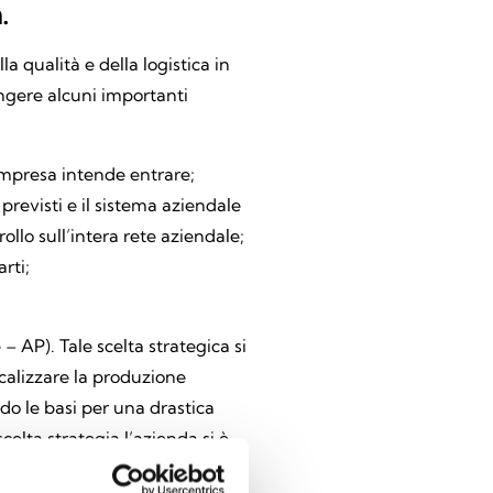
.
a qualità e della logistica in
ungere alcuni importanti
’impresa intende entrare;
previsti e il sistema aziendale
ollo sull’intera rete aziendale;
rti;
 AP). Tale scelta strategica si
ocalizzare la produzione
o le basi per una drastica
elta strategia l’azienda si è
automatizzano il processo