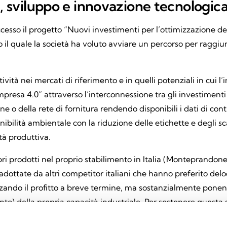
a, sviluppo e innovazione tecnologica
esso il progetto “Nuovi investimenti per l’ottimizzazione dell
so il quale la società ha voluto avviare un percorso per raggi
vità nei mercati di riferimento e in quelli potenziali in cui l
resa 4.0” attraverso l’interconnessione tra gli investimenti 
e o della rete di fornitura rendendo disponibili i dati di contr
ibilità ambientale con la riduzione delle etichette e degli sca
tà produttiva.
i prodotti nel proprio stabilimento in Italia (Monteprandone –
adottate da altri competitor italiani che hanno preferito del
zando il profitto a breve termine, ma sostanzialmente ponend
o) della propria capacità industriale. Per sostenere questa sc
ne tecnologie legate ad una concezione “Industria 4.0” che 