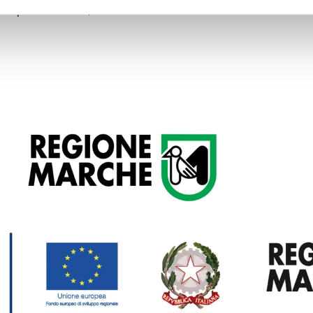
uropea: € 112.975,28.