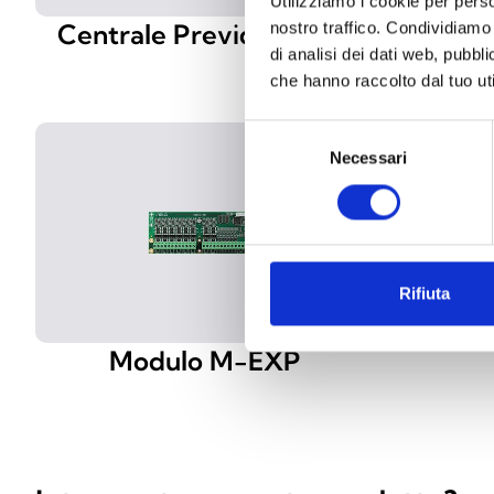
Utilizziamo i cookie per perso
Centrale Previdia Micro
Moduli
nostro traffico. Condividiamo 
di analisi dei dati web, pubbl
LAN e 
che hanno raccolto dal tuo uti
Selezione
Necessari
del
consenso
Rifiuta
Modulo M-EXP