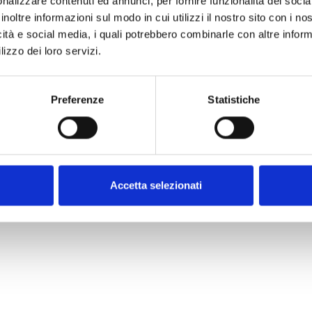
nalizzare contenuti ed annunci, per fornire funzionalità dei socia
 C-COM C-COM
Modulo AI100
inoltre informazioni sul modo in cui utilizzi il nostro sito con i n
icità e social media, i quali potrebbero combinarle con altre inform
C-DIAL4G
lizzo dei loro servizi.
Preferenze
Statistiche
Accetta selezionati