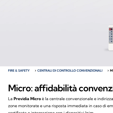
FIRE & SAFETY
chevron_right
CENTRALI DI CONTROLLO CONVENZIONALI
chevron_right
M
Micro: affidabilità convenz
La
Previdia Micro
è la centrale convenzionale e indirizza
zone monitorate e una risposta immediata in caso di eme
certificata e integrazione con i dispositivi Inim.