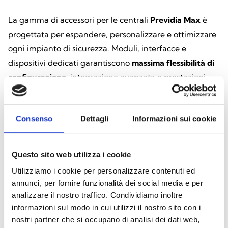
La gamma di accessori per le centrali
Previdia Max
è
progettata per espandere, personalizzare e ottimizzare
ogni impianto di sicurezza. Moduli, interfacce e
dispositivi dedicati garantiscono
massima flessibilità di
configurazione
, integrazione avanzata e prestazioni
affidabili, anche nei sistemi più complessi.
Consenso
Dettagli
Informazioni sui cookie
Esplora tutti i prodotti
Questo sito web utilizza i cookie
Utilizziamo i cookie per personalizzare contenuti ed
annunci, per fornire funzionalità dei social media e per
analizzare il nostro traffico. Condividiamo inoltre
Accessori installazione
informazioni sul modo in cui utilizzi il nostro sito con i
INDOCBOX
nostri partner che si occupano di analisi dei dati web,