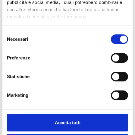
pubblicità e social media, i quali potrebbero combinarle
con altre informazioni che hai fornito loro o che hanno
raccolto dal tuo utilizzo dei loro servizi.
PRCAB
Selezione
Necessari
del
consenso
Preferenze
Interessato a questo prodotto?
Statistiche
Richiedi
Trova un
Marketing
maggiori
distributore
informazioni
Inim
Accetta tutti