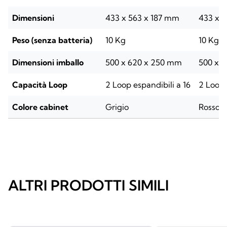
Dimensioni
433 x 563 x 187 mm
433 x 
Peso (senza batteria)
10 Kg
10 Kg
Dimensioni imballo
500 x 620 x 250 mm
500 x 
Capacità Loop
2 Loop espandibili a 16
2 Loop 
Colore cabinet
Grigio
Rosso
ALTRI PRODOTTI SIMILI