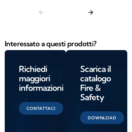
arrow_back
arrow_forward
Interessato a questi prodotti?
Richiedi
Scarica il
maggiori
catalogo
informazioni
Fire &
Safety
CONTATTACI
DOWNLOAD