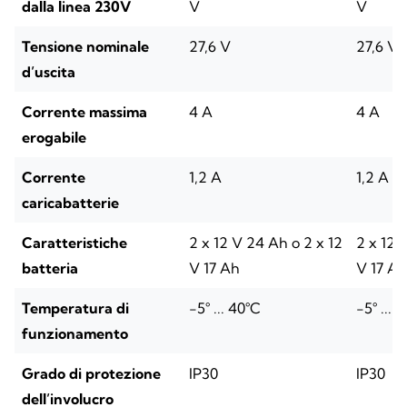
dalla linea 230V
V
V
Tensione nominale
27,6 V
27,6 V
d’uscita
Corrente massima
4 A
4 A
erogabile
Corrente
1,2 A
1,2 A
caricabatterie
Caratteristiche
2 x 12 V 24 Ah o 2 x 12
2 x 12 
batteria
V 17 Ah
V 17 Ah
Temperatura di
-5° ... 40°C
-5° ... 
funzionamento
Grado di protezione
IP30
IP30
dell’involucro