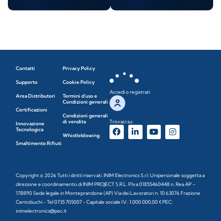
Contatti
Privacy Policy
Supporto
Cookie Policy
Accedi o registrati
Area Distributori
Termini d'uso e
Condizioni generali
Certificazioni
Condizioni generali
di vendita
Trovaci su:
Innovazione
Tecnologica
Whistleblowing
Smaltimento Rifiuti
Copyright © 2026 Tutti i diritti riservati. INIM Electronics S.r.l. Unipersonale soggetta a
direzione e coordinamento di INIM PROJECT S.R.L. P.Iva 01855460448 n. Rea AP –
178890 Sede legale in Monteprandone (AP) Via dei Lavoratori n. 10 63076 Frazione
Centobuchi - Tel 0735 705007 - Capitale sociale I.V.: 1.000.000,00 € PEC:
inimelectronics@pec.it