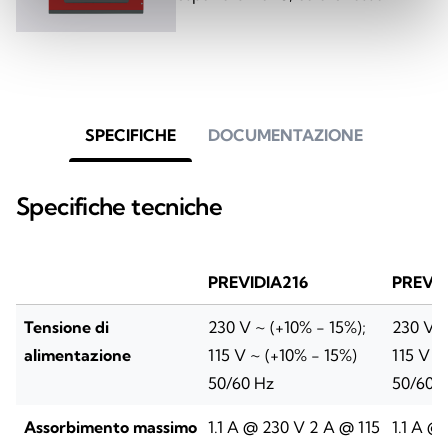
SPECIFICHE
DOCUMENTAZIONE
Specifiche tecniche
PREVIDIA216
PREVID
Tensione di
230 V ~ (+10% - 15%);
230 V ~
alimentazione
115 V ~ (+10% - 15%)
115 V ~
50/60 Hz
50/60 
Assorbimento massimo
1.1 A @ 230 V 2 A @ 115
1.1 A @