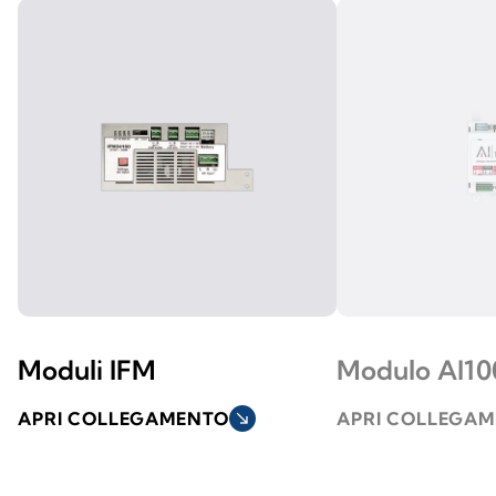
Moduli IFM
Modulo AI1
APRI COLLEGAMENTO
south_east
APRI COLLEGA