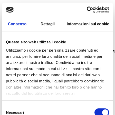
Consenso
Dettagli
Informazioni sui cookie
Previdia/STUDIO
Moduli FPM
Software di programmazione e
Moduli frontali
Questo sito web utilizza i cookie
controllo per centrali serie Previdia
Utilizziamo i cookie per personalizzare contenuti ed
APRI COLLEGA
annunci, per fornire funzionalità dei social media e per
APRI COLLEGAMENTO
south_east
analizzare il nostro traffico. Condividiamo inoltre
informazioni sul modo in cui utilizzi il nostro sito con i
nostri partner che si occupano di analisi dei dati web,
arrow_back
arrow_forward
pubblicità e social media, i quali potrebbero combinarle
con altre informazioni che hai fornito loro o che hanno
raccolto dal tuo utilizzo dei loro servizi.
Questo prodotto è disponibile nelle seguenti
Selezione
versioni
Necessari
del