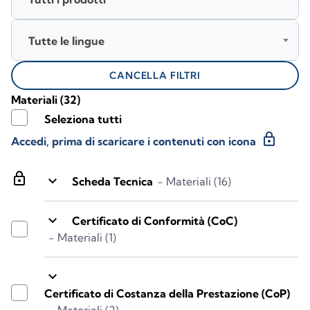
Tutte le lingue
CANCELLA FILTRI
Materiali
(32)
Seleziona tutti
lock
Accedi, prima di scaricare i contenuti con icona
lock
keyboard_arrow_down
Scheda Tecnica
- Materiali (16)
keyboard_arrow_down
Certificato di Conformità (CoC)
- Materiali (1)
keyboard_arrow_down
Certificato di Costanza della Prestazione (CoP)
- Materiali (2)