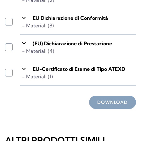
keyboard_arrow_down
EU Dichiarazione di Conformità
- Materiali (8)
keyboard_arrow_down
(EU) Dichiarazione di Prestazione
- Materiali (4)
keyboard_arrow_down
EU-Certificato di Esame di Tipo ATEXD
- Materiali (1)
DOWNLOAD
ALTRI PRODOTTI SIMILI