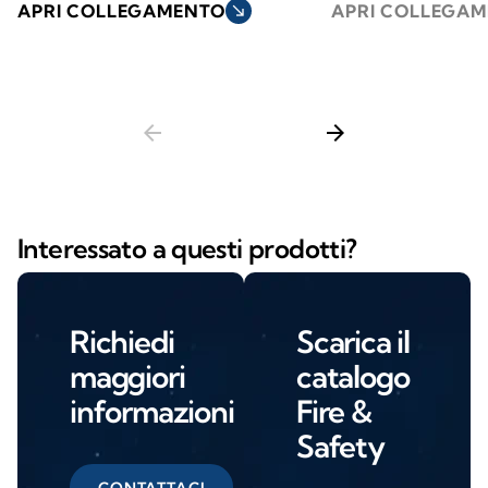
APRI COLLEGAMENTO
south_east
APRI COLLEGA
arrow_back
arrow_forward
Interessato a questi prodotti?
Richiedi
Scarica il
maggiori
catalogo
informazioni
Fire &
Safety
CONTATTACI