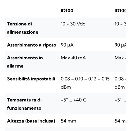
ID100
ID100/
Tensione di
10 - 30 Vdc
10 - 30
alimentazione
Assorbimento a riposo
90 μA
90 μA
Assorbimento in
Max 40 mA
Max 4
allarme
Sensibilità impostabili
0.08 – 0.10 – 0.12 – 0.15
0.08 – 0
dBm
dBm
Temperatura di
-5° ... +40°C
-5° ... 
funzionamento
Altezza (base inclusa)
54 mm
54 mm