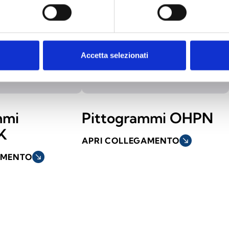
Accetta selezionati
mmi
Pittogrammi OHPN
K
APRI COLLEGAMENTO
south_east
AMENTO
south_east