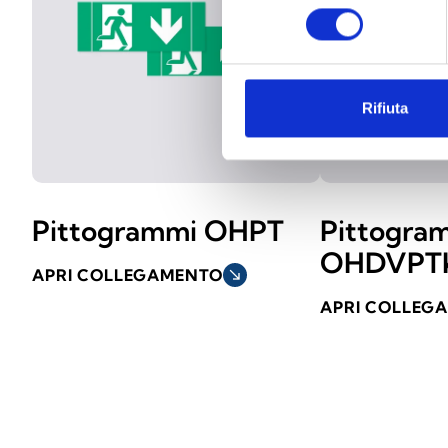
consenso
Rifiuta
Pittogrammi OHPT
Pittogra
OHDVPT
APRI COLLEGAMENTO
south_east
APRI COLLEG