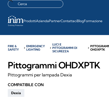
Prodotti
Azienda
Partner
Contattaci
Blog
Formazione
LUCI E
FIRE &
EMERGENCY
PITTOGRAM
chevron_right
chevron_right
PITTOGRAMMI DI
chevron_right
SAFETY
LIGHTING
OHDXPTK
SICUREZZA
Pittogrammi OHDXPTK
Pittogrammi per lampada Dexia
COMPATIBILE CON
Dexia