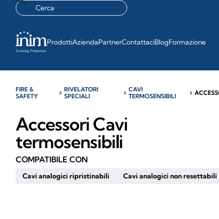
Prodotti
Azienda
Partner
Contattaci
Blog
Formazione
FIRE &
RIVELATORI
CAVI
chevron_right
chevron_right
chevron_right
ACCESS
SAFETY
SPECIALI
TERMOSENSIBILI
Accessori Cavi
termosensibili
COMPATIBILE CON
Cavi analogici ripristinabili
Cavi analogici non resettabili