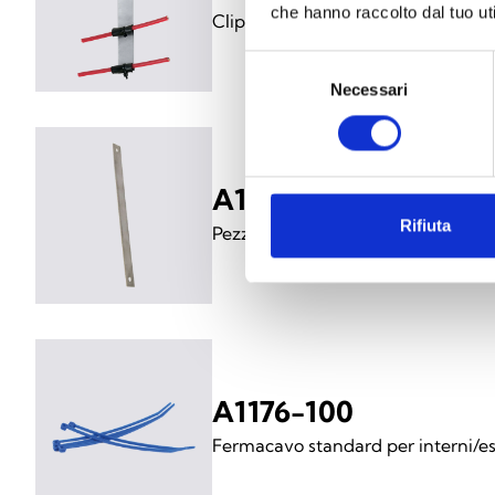
che hanno raccolto dal tuo uti
Clip a L da soffitto/parete (200 m
Selezione
Necessari
del
consenso
A1171-100
Rifiuta
Pezzo di estensione per distanza
A1176-100
Fermacavo standard per interni/es