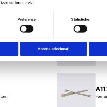
lizzo dei loro servizi.
m)
Pezzo 
Preferenze
Statistiche
A11
Accetta selezionati
 (200mm)
Fermac
A11
terni
Fermac