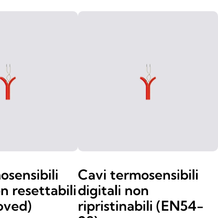
osensibili
Cavi termosensibili
on resettabili
digitali non
oved)
ripristinabili (EN54-