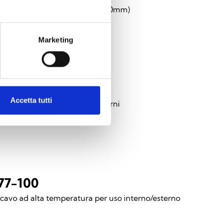
di estensione per distanza (200mm)
Marketing
75-100
Accetta tutti
avo standard per interni/esterni
77-100
avo ad alta temperatura per uso interno/esterno