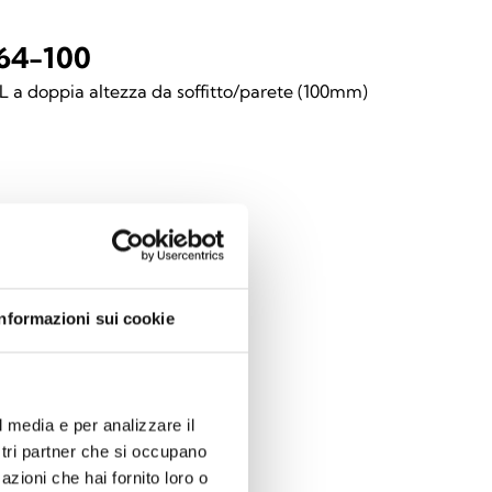
64-100
 L a doppia altezza da soffitto/parete (100mm)
68-100
 L da soffitto/parete (200 mm)
Informazioni sui cookie
l media e per analizzare il
ostri partner che si occupano
70-100
azioni che hai fornito loro o