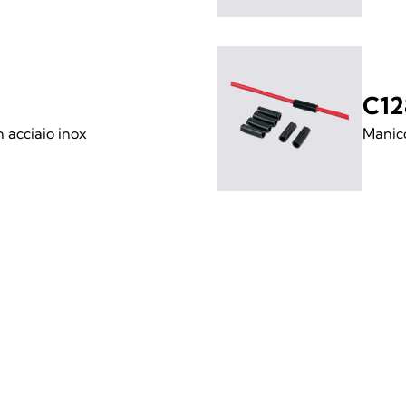
C12
 acciaio inox
Manico