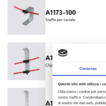
A1173-100
Staffe per canale
A1165-100
Clip a L a doppia altezza da soffi
Consenso
Questo sito web utilizza i c
Utilizziamo i cookie per perso
nostro traffico. Condividiamo 
A1169-100
di analisi dei dati web, pubbl