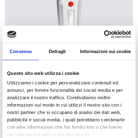
TC-940/1Z lampada di test a
Consenso
Dettagli
Informazioni sui cookie
sicurezza intrinseca per ambienti
ATEX
Questo sito web utilizza i cookie
La lampada di test TC-169/1 è uno strumento
pratico per verificare l’efficienza dei rivelatori di
Utilizziamo i cookie per personalizzare contenuti ed
annunci, per fornire funzionalità dei social media e per
fiamma installati in ambienti soggetti a rischio
analizzare il nostro traffico. Condividiamo inoltre
incendio. Sebbene non certificata EX, la lampada
informazioni sul modo in cui utilizzi il nostro sito con i
simula una fiamma reale tramite l’emissione di
nostri partner che si occupano di analisi dei dati web,
energia pulsata a circa 2 Hz, efficace fino a una
pubblicità e social media, i quali potrebbero combinarle
distanza di 4 metri. Progettata per test in
con altre informazioni che hai fornito loro o che hanno
sicurezza, è fornita con batterie ricaricabili,
raccolto dal tuo utilizzo dei loro servizi.