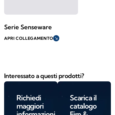
Serie Senseware
APRI COLLEGAMENTO
south_east
Interessato a questi prodotti?
Richiedi
Scarica il
maggiori
catalogo
informazioni
Fire &