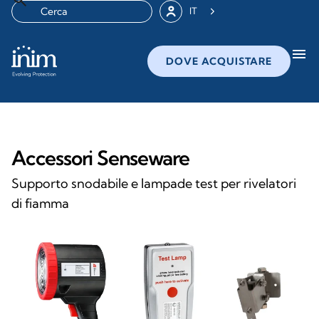
IT
menu
DOVE ACQUISTARE
Accessori Senseware
Supporto snodabile e lampade test per rivelatori
di fiamma