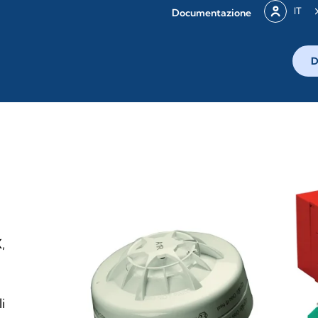
IT
Documentazione
D
,
i