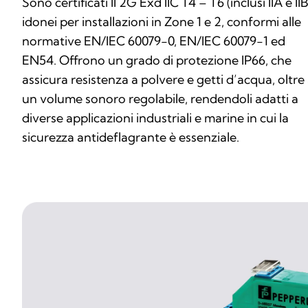
Sono certificati II 2G Exd IIC T4 – T6 (inclusi IIA e IIB
idonei per installazioni in Zone 1 e 2, conformi alle
normative EN/IEC 60079-0, EN/IEC 60079-1 ed
EN54. Offrono un grado di protezione IP66, che
assicura resistenza a polvere e getti d’acqua, oltre
un volume sonoro regolabile, rendendoli adatti a
diverse applicazioni industriali e marine in cui la
sicurezza antideflagrante è essenziale.