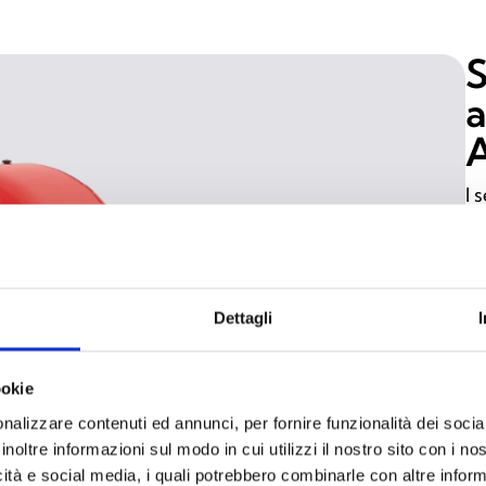
S
a
A
I 
ce
ne
ma
Di
Dettagli
de
ba
ookie
li
nalizzare contenuti ed annunci, per fornire funzionalità dei socia
mW
inoltre informazioni sul modo in cui utilizzi il nostro sito con i n
IE
icità e social media, i quali potrebbero combinarle con altre inform