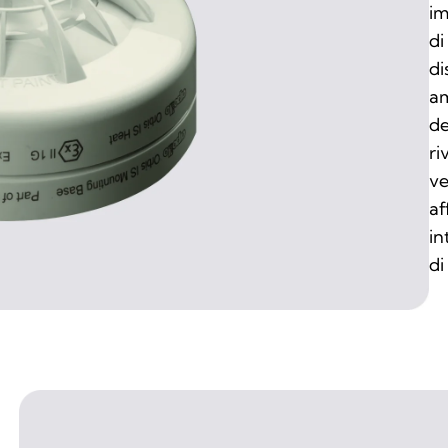
im
di
di
am
de
ri
ve
af
in
di