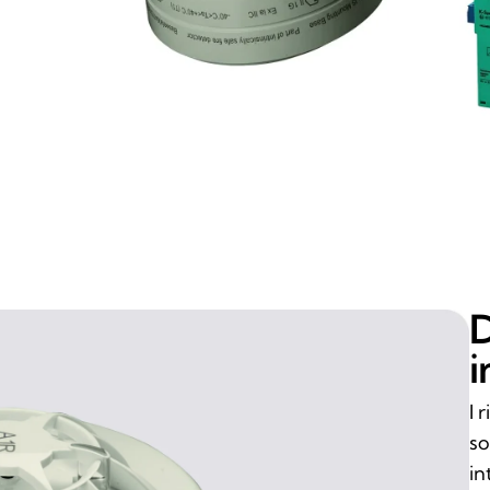
D
i
I 
so
in