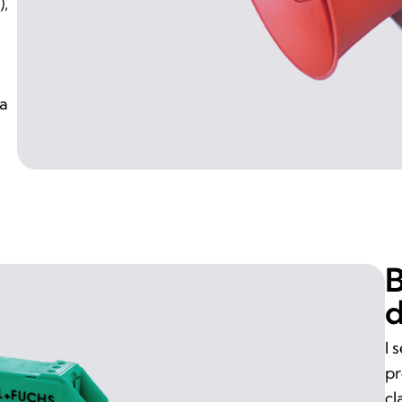
),
 a
B
d
I 
pr
cl