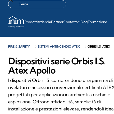
Prodotti
Azienda
Partner
Contattaci
Blog
Formazione
FIRE & SAFETY
chevron_right
SISTEMI ANTINCENDIO ATEX
chevron_right
ORBIS I.S. ATEX
Dispositivi serie Orbis I.S.
Atex Apollo
I dispositivi Orbis I.S. comprendono una gamma di
rivelatori e accessori convenzionali certificati ATEX
progettati per applicazioni in ambienti a rischio di
esplosione. Offrono affidabilità, semplicità di
installazione e prestazioni elevate, rendendoli ideal