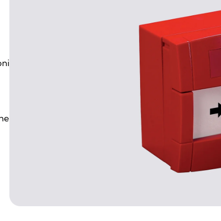
oni
che