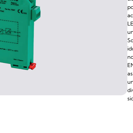
po
ac
LE
un
So
id
no
EN
as
un
di
si