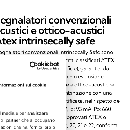
egnalatori convenzionali
custici e ottico-acustici
tex intrinsecally safe
segnalatori convenzionali Intrinsecally Safe sono
rtificati per l’utilizzo in ambienti classificati ATEX
i gruppi I (miniera) e II (superficie), garantendo
ssima sicurezza in aree a rischio esplosione.
sponibili in versioni acustiche e ottico-acustiche,
Informazioni sui cookie
vono essere installati in combinazione con una
rriera Zener o galvanica certificata, nel rispetto dei
miti elettrici previsti (Uo: 28 V, Io: 93 mA, Po: 660
l media e per analizzare il
). Questi dispositivi sono approvati ATEX e
ostri partner che si occupano
CEx, utilizzabili in Zone 0, 1, 2, 20, 21 e 22, conformi
azioni che hai fornito loro o