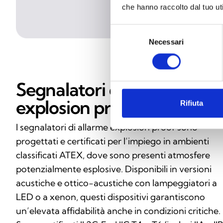
che hanno raccolto dal tuo uti
Selezione
Necessari
del
consenso
Segnalatori di allarme Ate
explosion proof
Rifiuta
I segnalatori di allarme explosion proof sono
progettati e certificati per l’impiego in ambienti
classificati ATEX, dove sono presenti atmosfere
potenzialmente esplosive. Disponibili in versioni
acustiche e ottico-acustiche con lampeggiatori a
LED o a xenon, questi dispositivi garantiscono
un’elevata affidabilità anche in condizioni critiche.