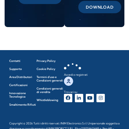
DOWNLOAD
Contatti
Privacy Policy
Supporto
Cookie Policy
Accedi o registrati
Area Distributori
Termini d'uso e
Condizioni generali
Certificazioni
Condizioni generali
di vendita
Trovaci su:
Innovazione
Tecnologica
Whistleblowing
Smaltimento Rifiuti
Copyright © 2026 Tutti i diritti riservati. INIM Electronics S.r.l. Unipersonale soggetta a
direzione e coordinamento di INIM PROJECT S.R.L. P.Iva 01855460448 n. Rea AP –