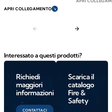
APRI COLLEGA
APRI COLLEGAMENTO
south_east
arrow_back
arrow_forward
Interessato a questi prodotti?
Richiedi
Scarica il
maggiori
catalogo
informazioni
Fire &
Safety
CONTATTACI