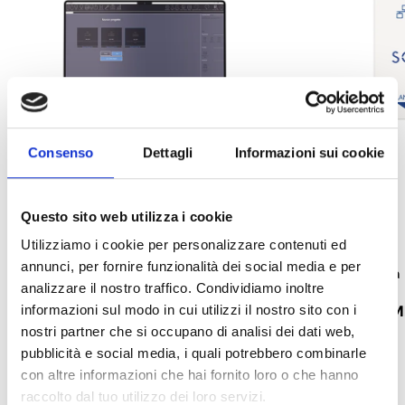
Consenso
Dettagli
Informazioni sui cookie
Questo sito web utilizza i cookie
Sol/STUDIO
Sol-LAN/S
Utilizziamo i cookie per personalizzare contenuti ed
annunci, per fornire funzionalità dei social media e per
Software di programmazione delle
Modulo interfacci
analizzare il nostro traffico. Condividiamo inoltre
centrali Sol
APRI COLLEGA
informazioni sul modo in cui utilizzi il nostro sito con i
nostri partner che si occupano di analisi dei dati web,
APRI COLLEGAMENTO
south_east
pubblicità e social media, i quali potrebbero combinarle
con altre informazioni che hai fornito loro o che hanno
raccolto dal tuo utilizzo dei loro servizi.