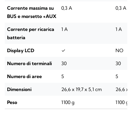
Corrente massima su
0,3 A
0,3 A
BUS e morsetto +AUX
Corrente per ricarica
1 A
1 A
batteria
Display LCD
✓
NO
Numero di terminali
30
30
Numero di aree
5
5
Dimensioni
26,6 x 19,7 x 5,1 cm
26,6 x 1
Peso
1100 g
1100 g