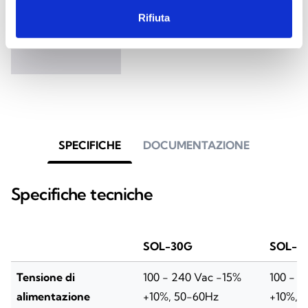
Rifiuta
Centrale antifurto con 7 LED di
segnalazione stato/guasti
SPECIFICHE
DOCUMENTAZIONE
Specifiche tecniche
SOL-30G
SOL-3
Tensione di
100 - 240 Vac -15%
100 - 2
alimentazione
+10%, 50-60Hz
+10%, 