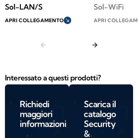
Sol-LAN/S
Sol-WiFi
APRI COLLEGAMENTO
south_east
APRI COLLEGA
arrow_back
arrow_forward
Interessato a questi prodotti?
Richiedi
Scarica il
maggiori
catalogo
informazioni
Security
&