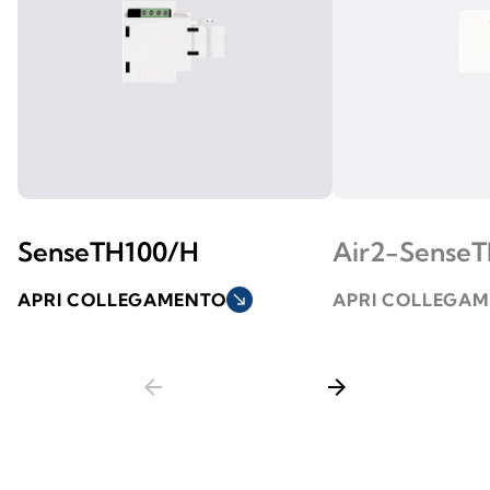
SenseTH100/H
Air2-Sense
APRI COLLEGAMENTO
south_east
APRI COLLEGA
arrow_back
arrow_forward