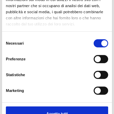
nostri partner che si occupano di analisi dei dati web,
pubblicità e social media, i quali potrebbero combinarle
con altre informazioni che hai fornito loro o che hanno
raccolto dal tuo utilizzo dei loro servizi.
Air2-Flex2R/2I
Modulo di espansione domotico
Selezione
Necessari
del
via radio 2 relè + 2 terminali IN
consenso
Preferenze
Statistiche
SPECIFICHE
DOCUMENTAZIONE
Marketing
Specifiche tecniche
Accetta tutti