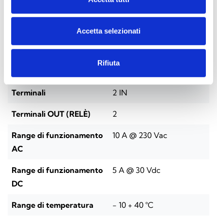
Air2-Flex2R/2I
Accetta selezionati
Alimentazione
90 / 240 Vac -15 +10 %
50/60 Hz
Rifiuta
Assorbimento
1 mA @ 240 Vac
Terminali
2 IN
Terminali OUT (RELÈ)
2
Range di funzionamento
10 A @ 230 Vac
AC
Range di funzionamento
5 A @ 30 Vdc
DC
Range di temperatura
- 10 + 40 °C