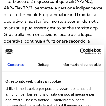
interblocco e 2 ingressi configurabili (NA/NC),
Air2-Flex2R/2I permette la gestione indipendente
di tutti i terminali. Programmabile in 11 modalità
operative, si adatta facilmente a scenari domotici
avanzati e può essere gestito anche tramite app.
Grazie alla memorizzazione locale della logica
operativa, continua a funzionare secondo la
programmazione predefinita anche in caso di
perdita di comunicazione con la centrale. I LED di
stato integrati consentono un immediato
Consenso
Dettagli
Informazioni sui cookie
monitoraggio delle uscite, rendendo l’intero
sistema intuitivo ed efficiente.
Questo sito web utilizza i cookie
Utilizziamo i cookie per personalizzare contenuti ed
annunci, per fornire funzionalità dei social media e per
Questo prodotto è disponibile nelle seguenti
analizzare il nostro traffico. Condividiamo inoltre
versioni
informazioni sul modo in cui utilizzi il nostro sito con i