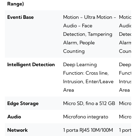
Range)
Eventi Base
Motion - Ultra Motion -
Motion 
Audio - Face
Audio -
Detection, Tampering
Detect
Alarm, People
Alarm, 
Counting
Counti
Intelligent Detection
Deep Learning
Deep L
Function: Cross line,
Functio
Intrusion, Enter/Leave
Intrusi
Area
Area
Edge Storage
Micro SD, fino a 512 GB
Micro S
Audio
Microfono integrato
Microfo
Network
1 porta RJ45 10M/100M
1 porta