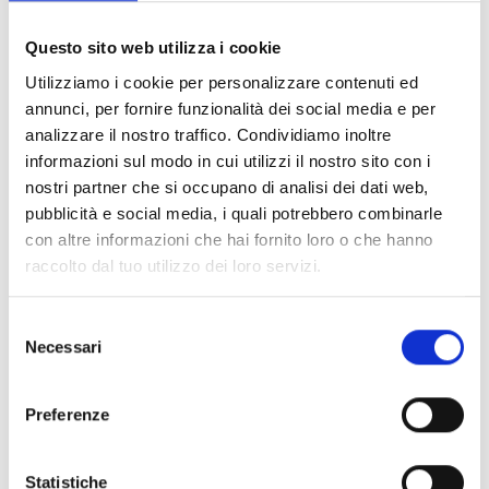
JB05A
UP06B
U
Questo sito web utilizza i cookie
Box di giunzione per
Adattatore da palo,
Ad
Utilizziamo i cookie per personalizzare contenuti ed
Bullet camera, 93 x
99 x 90 x 38 mm (B x
13
annunci, per fornire funzionalità dei social media e per
93 x 39 mm (B x H x
H x P) - Ø palo 67 -
(B
analizzare il nostro traffico. Condividiamo inoltre
informazioni sul modo in cui utilizzi il nostro sito con i
P)
127mm
6
nostri partner che si occupano di analisi dei dati web,
pubblicità e social media, i quali potrebbero combinarle
con altre informazioni che hai fornito loro o che hanno
raccolto dal tuo utilizzo dei loro servizi.
SPECIFICHE
DOCUMENTAZIONE
Selezione
Necessari
del
consenso
Specifiche tecniche
Preferenze
CB40FD
CM40F
Statistiche