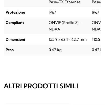
Base-TX Ethernet
Base-T
Protezione
IP67
IP67
Compliant
ONVIF (Profilo S) -
ONVIF (
NDAA
NDAA
Dimensioni
155,9 × 63,1 × 62,7 mm
110.5 ×
Peso
0,42 kg
0,42 kg
ALTRI PRODOTTI SIMILI