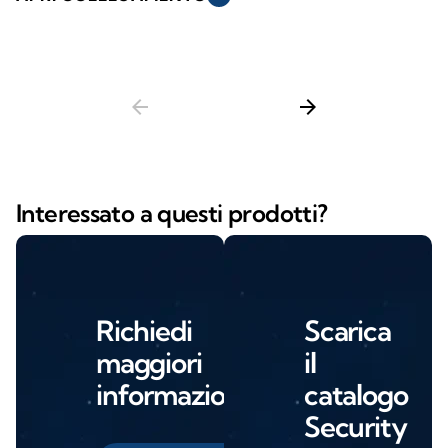
arrow_back
arrow_forward
Interessato a questi prodotti?
Richiedi
Scarica
maggiori
il
informazioni
catalogo
Security