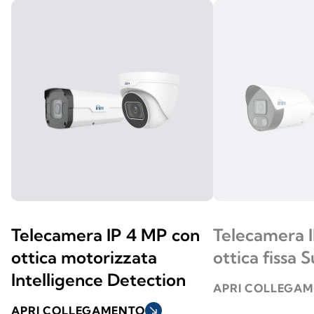
Telecamera IP 4 MP con
Telecamera 
ottica motorizzata
ottica fissa 
Intelligence Detection
APRI COLLEGA
APRI COLLEGAMENTO
south_east