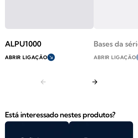
ALPU1000
Bases da séri
ABRIR LIGAÇÃO
south_east
ABRIR LIGAÇÃO
s
arrow_back
arrow_forward
Está interessado nestes produtos?