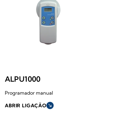
ALPU1000
Programador manual
ABRIR LIGAÇÃO
south_east