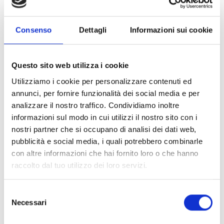
instalação segura e estável, mantendo a parte
superior do detetor selada e corretamente ligada
Consenso
Dettagli
Informazioni sui cookie
à tubagem exterior. Fabricadas em plástico
durável, são compatíveis com tubagem à vista
PG16, garantindo proteção contra agentes
Questo sito web utilizza i cookie
externos e facilitando a integração em sistemas
Utilizziamo i cookie per personalizzare contenuti ed
antincêndio.
annunci, per fornire funzionalità dei social media e per
analizzare il nostro traffico. Condividiamo inoltre
informazioni sul modo in cui utilizzi il nostro sito con i
nostri partner che si occupano di analisi dei dati web,
pubblicità e social media, i quali potrebbero combinarle
con altre informazioni che hai fornito loro o che hanno
raccolto dal tuo utilizzo dei loro servizi.
Selezione
Necessari
del
consenso