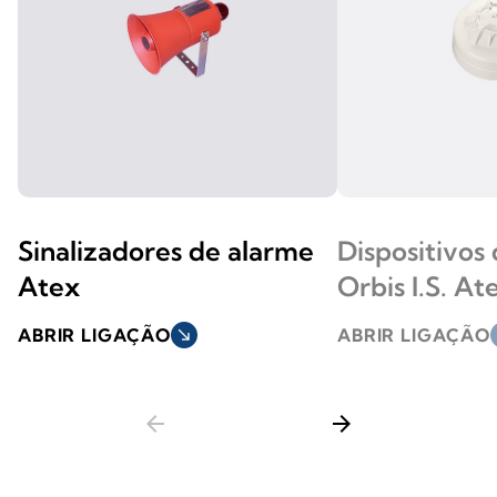
Sinalizadores de alarme
Dispositivos 
Atex
Orbis I.S. At
ABRIR LIGAÇÃO
south_east
ABRIR LIGAÇÃO
s
arrow_back
arrow_forward