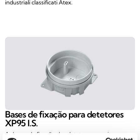
industriali classificati Atex.
Bases de fixação para detetores
XP95 I.S.
As bases de fixação dos detetores permitem uma