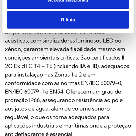
são concebidos e certificados para utilização em
zonas classificadas ATEX onde estão presentes
Rifiuta
atmosferas potencialmente explosivas.
Disponíveis em versões acústicas e ótico-
acústicas, com sinalizadores luminosos LED ou
xénon, garantem elevada fiabilidade mesmo em
condições ambientais críticas. São certificados II
2G Ex d IIC T4 – T6 (incluindo IIA e IIB), adequados
para instalação nas Zonas 1 e 2 e em
conformidade com as normas EN/IEC 60079-0,
EN/IEC 60079-1 e EN54. Oferecem um grau de
proteção IP66, assegurando resistência ao pó e
aos jatos de água, além de volume sonoro
regulável, o que os torna adequados para
aplicações industriais e marítimas onde a proteção
antideflagrante é essencial.