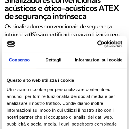
acústicos e ótico-acústicos ATEX
de segurança intrínseca
Os sinalizadores convencionais de segurança
intrínseca (IS) são certificados para utilização em
zonas classificadas ATEX nos Grupos I (minas) e II
(superfície), garantindo o máximo nível de
segurança em áreas com risco de explosão.
Consenso
Dettagli
Informazioni sui cookie
Disponíveis em versões acústicas e ótico-
acústicas, devem ser instalados em combinação
Questo sito web utilizza i cookie
com uma barreira Zener ou barreira galvânica
Utilizziamo i cookie per personalizzare contenuti ed
certificada, respeitando os limites elétricos
annunci, per fornire funzionalità dei social media e per
previstos (Uo: 28 V, Io: 93 mA, Po: 660 mW). Estes
analizzare il nostro traffico. Condividiamo inoltre
dispositivos são certificados segundo as diretivas
informazioni sul modo in cui utilizzi il nostro sito con i
ATEX e IECEx, podendo ser utilizados nas Zonas 0,
nostri partner che si occupano di analisi dei dati web,
1, 2, 20, 21 e 22. São também resistentes ao pó e às
pubblicità e social media, i quali potrebbero combinarle