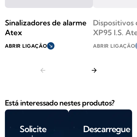
Sinalizadores de alarme
Dispositivos 
Atex
XP95 I.S. At
ABRIR LIGAÇÃO
south_east
ABRIR LIGAÇÃO
s
arrow_back
arrow_forward
Está interessado nestes produtos?
Solicite
Descarregue