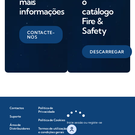
mais
o
informações
catálogo
Fire &
Safety
CONTACTE-
NOS
DESCARREGAR
Contactos
Política de
Privacidade
Suporte
Política de Cookies
Inicie sessão ou registe-se
Área de
Distribuidores
Termos de utilização
e condições gerais