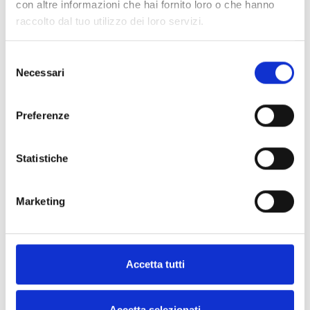
intempéries, garantindo elevada fiabilidade
con altre informazioni che hai fornito loro o che hanno
raccolto dal tuo utilizzo dei loro servizi.
mesmo em condições ambientais extremas.
Selezione
Necessari
del
consenso
Preferenze
Statistiche
Marketing
Sinalizadores de alarme ATEX
Accetta tutti
antideflagrantes
Os sinalizadores de alarme ATEX antideflagrantes
Accetta selezionati