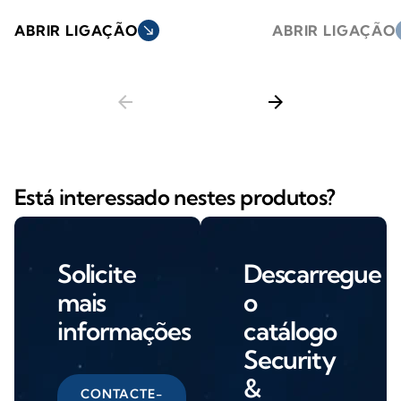
ABRIR LIGAÇÃO
south_east
ABRIR LIGAÇÃO
s
arrow_back
arrow_forward
Está interessado nestes produtos?
Solicite
Descarregue
mais
o
informações
catálogo
Security
&
CONTACTE-