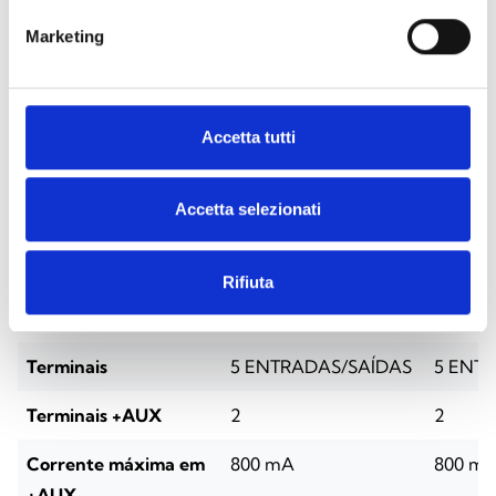
Marketing
ESPECIFICAÇÕES
DOCUMENTAÇÃO
Especificações técnicas
Accetta tutti
Accetta selezionati
Flex5/SP
Flex5/
Fonte de alimentação
9 ~ 15 V
9 V ~ 1
Rifiuta
Consumo
20 mA
20 mA
Terminais
5 ENTRADAS/SAÍDAS
5 ENT
Terminais +AUX
2
2
Corrente máxima em
800 mA
800 m
+AUX