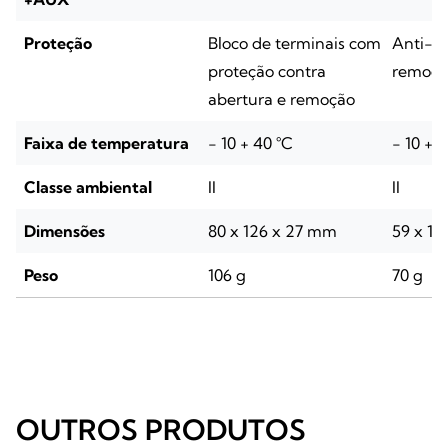
Proteção
Bloco de terminais com
Anti-ab
proteção contra
remoçã
abertura e remoção
Faixa de temperatura
- 10 + 40 °C
- 10 + 
Classe ambiental
II
II
Dimensões
80 x 126 x 27 mm
59 x 10
Peso
106 g
70 g
OUTROS PRODUTOS