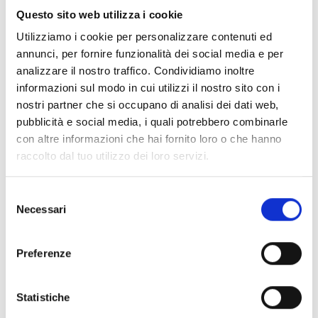
Questo sito web utilizza i cookie
Utilizziamo i cookie per personalizzare contenuti ed
annunci, per fornire funzionalità dei social media e per
Flex5/SU
analizzare il nostro traffico. Condividiamo inoltre
Módulo de expansão com 5
informazioni sul modo in cui utilizzi il nostro sito con i
nostri partner che si occupano di analisi dei dati web,
terminais IN/OUT
pubblicità e social media, i quali potrebbero combinarle
con altre informazioni che hai fornito loro o che hanno
raccolto dal tuo utilizzo dei loro servizi.
Flex5/SP
Selezione
Necessari
del
Módulo de expansão com 5
consenso
terminais IN/OUT com bloco de
Preferenze
terminais protegido
Statistiche