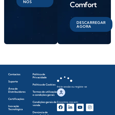
NOS
Comfort
DESCARREGAR
AGORA
Contactos
Política de
Privacidade
Suporte
Política de Cookies
Inicie sessão ou registe-se
Área de
Distribuidores
Termos de utilização
e condições gerais
Certificações
Condições gerais de
Encontre-nos em:
venda
Inovação
Tecnológica
Denúncia de